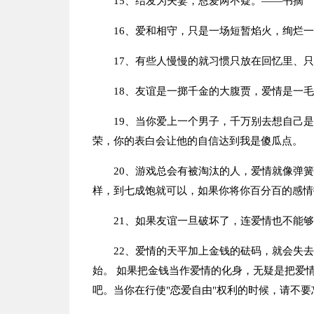
15、结发为夫妻，恩爱两不疑。——书摘
16、爱和相守，只是一场短暂焰火，绚烂
17、有些人慢慢的就习惯只放在回忆里、
18、友谊是一掷千金的大腹贾，爱情是一
19、当你爱上一个男子，千万别去想自己
荣，你的表白会让他的自信达到我是傻瓜点。
20、游戏总会有被淘汰的人，爱情就像弹
样，到七成饱就可以，如果你将你百分百的感情
21、如果友谊一旦破坏了，连爱情也不能够
22、爱情的天平加上金钱的砝码，就会失
始。 如果把金钱当作爱情的化身，无疑是把爱
吧。当你在行使"恋爱自由"权利的时候，请不要