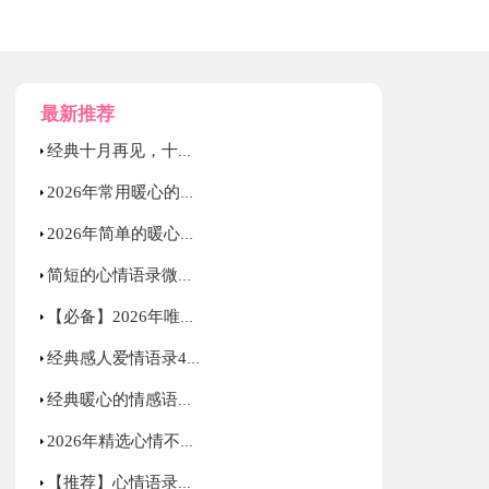
最新推荐
经典十月再见，十一月你好唯美说说句子大全（精选80句）
2026年常用暖心的情感语录合集48句
2026年简单的暖心的爱情语录汇编80句
简短的心情语录微博汇总64句
【必备】2026年唯美心情语录汇编44句
经典感人爱情语录40句
经典暖心的情感语录摘录69句
2026年精选心情不好语录集锦76条
【推荐】心情语录汇编53条