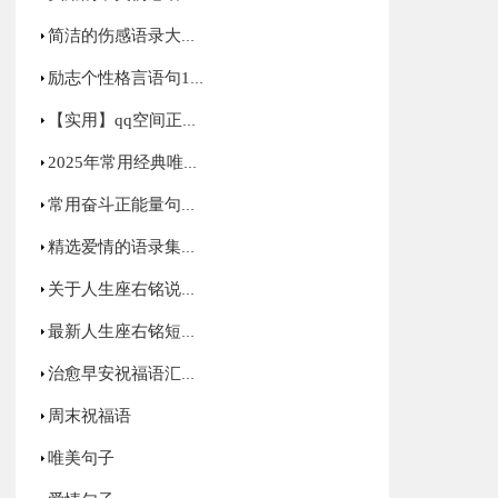
简洁的伤感语录大合集54条
励志个性格言语句140句精选
【实用】qq空间正能量的句子汇总50句
2025年常用经典唯美的句子集锦69句
常用奋斗正能量句子合集49句
精选爱情的语录集锦46条
关于人生座右铭说说汇总190句精选
最新人生座右铭短句大全（通用120句）
治愈早安祝福语汇总60句精选
周末祝福语
唯美句子