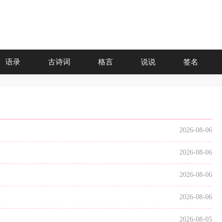
语录
古诗词
格言
说说
签名
2026-08-06
2026-08-06
2026-08-06
2026-08-06
2026-08-05