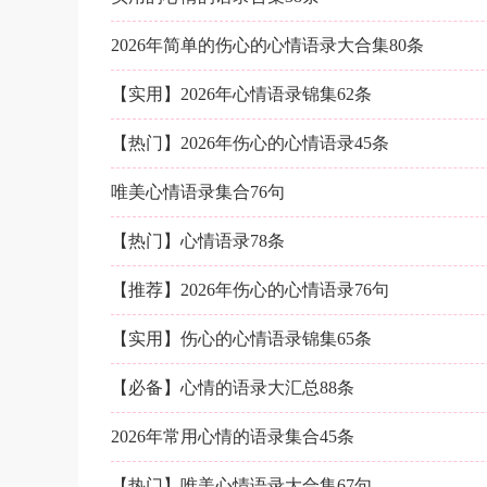
2026年简单的伤心的心情语录大合集80条
【实用】2026年心情语录锦集62条
【热门】2026年伤心的心情语录45条
唯美心情语录集合76句
【热门】心情语录78条
【推荐】2026年伤心的心情语录76句
【实用】伤心的心情语录锦集65条
【必备】心情的语录大汇总88条
2026年常用心情的语录集合45条
【热门】唯美心情语录大合集67句