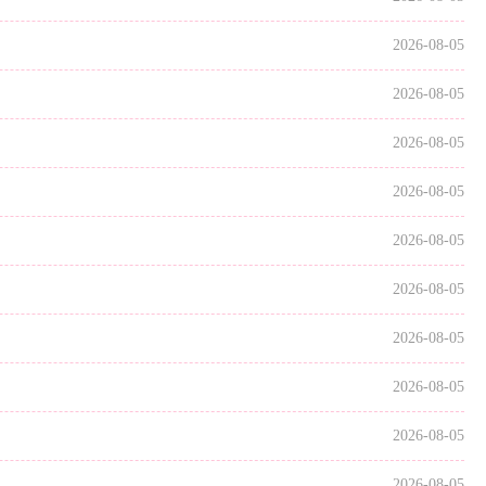
2026-08-05
2026-08-05
2026-08-05
2026-08-05
2026-08-05
2026-08-05
2026-08-05
2026-08-05
2026-08-05
2026-08-05