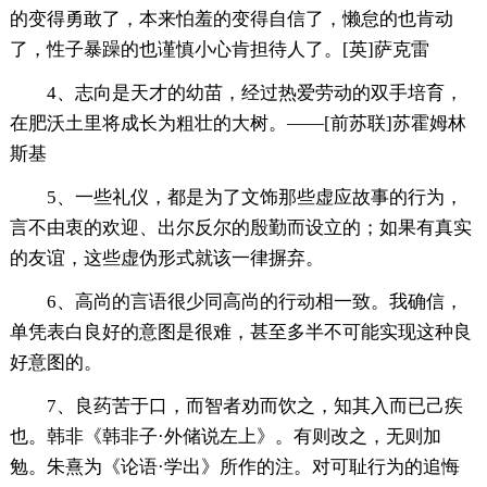
的变得勇敢了，本来怕羞的变得自信了，懒怠的也肯动
了，性子暴躁的也谨慎小心肯担待人了。[英]萨克雷
4、志向是天才的幼苗，经过热爱劳动的双手培育，
在肥沃土里将成长为粗壮的大树。——[前苏联]苏霍姆林
斯基
5、一些礼仪，都是为了文饰那些虚应故事的行为，
言不由衷的欢迎、出尔反尔的殷勤而设立的；如果有真实
的友谊，这些虚伪形式就该一律摒弃。
6、高尚的言语很少同高尚的行动相一致。我确信，
单凭表白良好的意图是很难，甚至多半不可能实现这种良
好意图的。
7、良药苦于口，而智者劝而饮之，知其入而已己疾
也。韩非《韩非子·外储说左上》。有则改之，无则加
勉。朱熹为《论语·学出》所作的注。对可耻行为的追悔