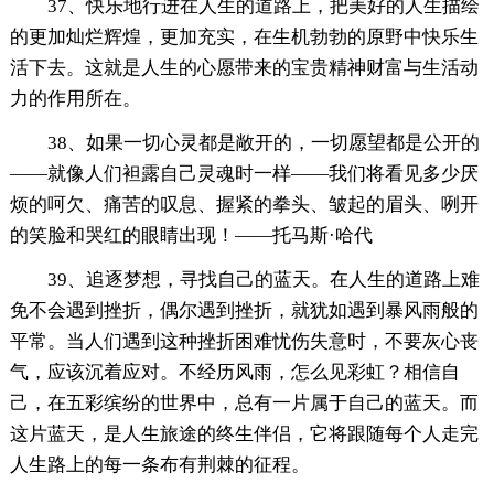
37、快乐地行进在人生的道路上，把美好的人生描绘
的更加灿烂辉煌，更加充实，在生机勃勃的原野中快乐生
活下去。这就是人生的心愿带来的宝贵精神财富与生活动
力的作用所在。
38、如果一切心灵都是敞开的，一切愿望都是公开的
——就像人们袒露自己灵魂时一样——我们将看见多少厌
烦的呵欠、痛苦的叹息、握紧的拳头、皱起的眉头、咧开
的笑脸和哭红的眼睛出现！——托马斯·哈代
39、追逐梦想，寻找自己的蓝天。在人生的道路上难
免不会遇到挫折，偶尔遇到挫折，就犹如遇到暴风雨般的
平常。当人们遇到这种挫折困难忧伤失意时，不要灰心丧
气，应该沉着应对。不经历风雨，怎么见彩虹？相信自
己，在五彩缤纷的世界中，总有一片属于自己的蓝天。而
这片蓝天，是人生旅途的终生伴侣，它将跟随每个人走完
人生路上的每一条布有荆棘的征程。