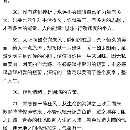
者。
68、没有遇到挫折，永远不会懂得自己的力量有多
大。只要比竞争对手活得长，你就赢了。有多大的思想，
才有多大的能量。人的能量=思想+行动速度的平方。
69、太阳雨如空穴来风，瞬间的驻足，余下恒久的美
丽。给人一点恩泽，却报以一片绿阴。爱一如太阳雨，虽
然匆匆驻足过你的心间，便值得你用一生来回味。因无私
而美丽，因美丽而无憾。不必感叹相聚时的短暂，不必感
叹曾经相爱的短暂，深情的一望足以美丽了整个夏季，整
个人生。
70、控制情绪，是圆满的方策。
71、青春如一阵狂风，从生命的海洋之上吹刮而来，
掀起阵阵惊涛骇浪，不管他轻舟还是鱼群，避之则存，阻
之则毁。青春的狂风吹向人生的大陆，就会改造大陆的气
候，使天地之间循环加速，气象万千。