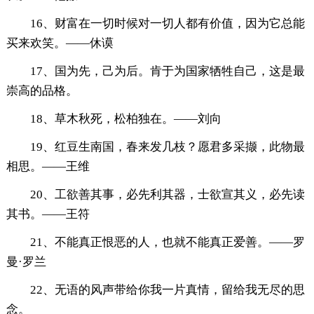
16、财富在一切时候对一切人都有价值，因为它总能
买来欢笑。——休谟
17、国为先，己为后。肯于为国家牺牲自己，这是最
崇高的品格。
18、草木秋死，松柏独在。——刘向
19、红豆生南国，春来发几枝？愿君多采撷，此物最
相思。——王维
20、工欲善其事，必先利其器，士欲宣其义，必先读
其书。——王符
21、不能真正恨恶的人，也就不能真正爱善。——罗
曼·罗兰
22、无语的风声带给你我一片真情，留给我无尽的思
念。