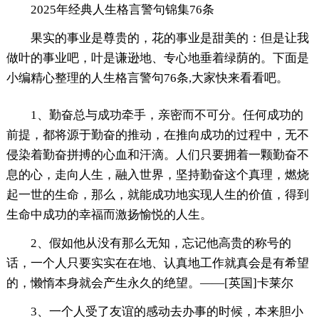
2025年经典人生格言警句锦集76条
果实的事业是尊贵的，花的事业是甜美的：但是让我
做叶的事业吧，叶是谦逊地、专心地垂着绿荫的。下面是
小编精心整理的人生格言警句76条,大家快来看看吧。
1、勤奋总与成功牵手，亲密而不可分。任何成功的
前提，都将源于勤奋的推动，在推向成功的过程中，无不
侵染着勤奋拼搏的心血和汗滴。人们只要拥着一颗勤奋不
息的心，走向人生，融入世界，坚持勤奋这个真理，燃烧
起一世的生命，那么，就能成功地实现人生的价值，得到
生命中成功的幸福而激扬愉悦的人生。
2、假如他从没有那么无知，忘记他高贵的称号的
话，一个人只要实实在在地、认真地工作就真会是有希望
的，懒惰本身就会产生永久的绝望。——[英国]卡莱尔
3、一个人受了友谊的感动去办事的时候，本来胆小