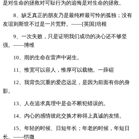
是对生命的拯救对可耻行为的追悔是对生命的拯救。
8、缺乏真正的朋友乃是最纯粹最可怜的孤独；没有
友谊则斯世不过是一片荒野。——[英国]培根
9、一次失败，只是证明我们成功的决心还不够坚
强。——博维
10、雨的生命在雷声中诞生。
11、惟宽可以容人，惟厚可以载物。一薛碹
12、我背负沉重的爱恋远足，是因为前面有你的身
影。
13、人在追求真理中是会不断犯错误的。
14、内心的感情彼此交换才称得上真诚的友情。
15、年轻的时候、日短年长；年老的时候，年短日
长。——恺撒