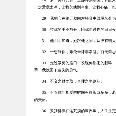
28、梦，美好的梦，是那样的易醒，梦醒
一定爱我太深，让我欠他到今生。让我心痛，也
29、我的心在第五肋间左锁骨中线厘米处
30、拉你的手不放开，陪你走过你的日日
31、他明明知道，她跟他之间，从没有明
32、一想到你，难免坐怀非常乱。百无禁
33、走过寂寞的路口，发现你熟悉的眼眸
手，我找回了迷失的勇气。
34、不义之财勿取，合理之事则从。
35、不管你们相爱的时间有多长或多短，
的美丽。
36、孤独徘徊在这荒漠的世界里，人生注