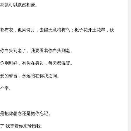
着我就可以默然相爱。
郢都布衣，孤风诗月，去留无意梅梅鸟；栀子花开土花翠，秋
陪你白头到老了。我要看着你白头到老。
因你刚刚好，有你在身边，每天都温暖。
相爱的誓言，永远陪在你我之间。
两个字。
方是把你想念还是把你忘记。
了 我等着你来珍惜我。