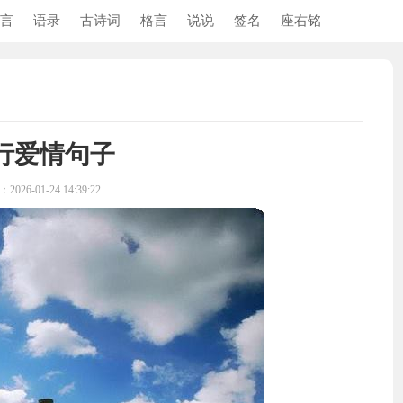
言
语录
古诗词
格言
说说
签名
座右铭
行爱情句子
026-01-24 14:39:22