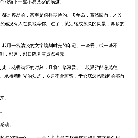
总能留下一些不易觉察的痕迹。
，都是容易的，甚至是值得期待的。多年后，蓦然回首，才发
永远没有人在原地等你。过了，就定格成永久的风景，再多的
，我用一笺清淡的文字镌刻时光的印记。一些爱，或一些不
时，那月，那日隐匿着点点禅意。
行走；花香满怀的时刻，且将年华深爱。一段温雅的葱茏往
。承接着时光的烈焰，岁月不曾斑驳，于心底悠悠唱起的那首
就来。
远。
丝感动。
泛起过的每一个人，于是臣妾老是意犹未尽地想起君在每个星