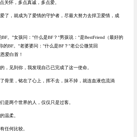
点关怀，多点真诚，多点爱。
相爱了，就成为了爱情的守护者，尽最大努力去捍卫爱情，成
。"女孩问："什么是BF？"男孩说："是BestFriend（最好的
的BF。"老婆婆问："什么是BF？"老公公微笑回
可以恩爱白首！
半的，见到你，我发现自己已完成了这一使命。
进了骨里，铭在了心上，挥不去，抹不掉，就连血液也流淌
我们是两个世界的人，仅仅只是过客。
你的温柔。
没有任何比较。