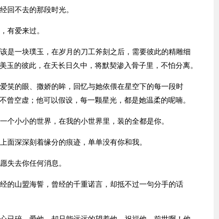
已经回不去的那段时光。
过，有爱来过。
初该是一块璞玉，在岁月的刀工斧刻之后，需要彼此的精雕细
美玉的彼此，在天长日久中，将默契渗入骨子里，不怕分离。
她爱笑的眼、撒娇的眸，回忆与她依偎在星空下的每一段时
不曾空虚；他可以假设，每一颗星光，都是她温柔的呢喃。
有一个小小的世界，在我的小世界里，装的全都是你。
石上面深深刻着缘分的痕迹，单单没有你和我。
不愿失去你任何消息。
曾经的山盟海誓，曾经的千重诺言，却抵不过一句分手的话