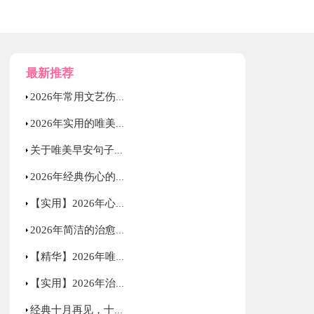
最新推荐
2026年常用文艺伤感句子摘录59句
2026年实用的唯美心情语录汇编34条
关于唯美早安句子汇总90句精选
2026年经典伤心的心情语录大合集65句
【实用】2026年心情不好语录集合42条
2026年简洁的治愈的心情语录40条
【精华】2026年唯美的情感句子合集38条
【实用】2026年治愈的心情语录49条
经典十月再见，十一月你好唯美说说句子大全（精选80句）