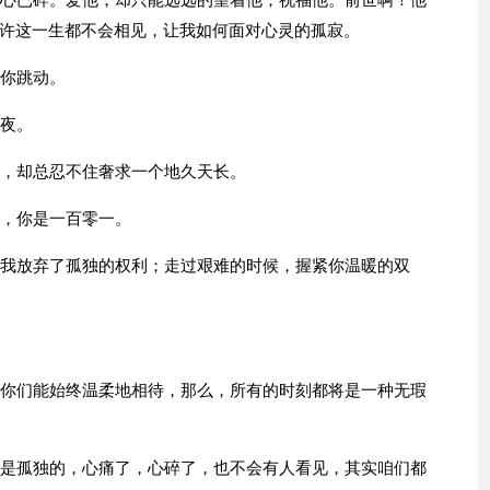
来心已碎。爱他，却只能远远的望着他，祝福他。前世啊！他
许这一生都不会相见，让我如何面对心灵的孤寂。
为你跳动。
夜夜。
天，却总忍不住奢求一个地久天长。
忌，你是一百零一。
，我放弃了孤独的权利；走过艰难的时候，握紧你温暖的双
若你们能始终温柔地相待，那么，所有的时刻都将是一种无瑕
定是孤独的，心痛了，心碎了，也不会有人看见，其实咱们都