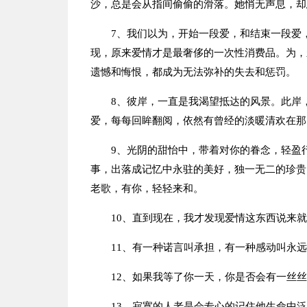
沙，总是会从指间偷偷的滑落。她悄无声息，却
7、我们以为，开始一段爱，和结束一段爱
现，原来爱情才是最奢侈的一次性消费品。为，
遗憾和悔恨，都成为无法弥补的失去和惩罚。
8、彼岸，一直是我渴望抵达的风景。此岸
爱，每每回眸翻阅，依然有曾经的淡暖清欢在那
9、光阴的甜怡中，带着对你的眷念，轻盈
事，出落成记忆中永驻的美好，独一无二的珍贵
老歌，有你，轻轻来和。
10、直到现在，我才发现爱情这东西说来
11、有一种诺言叫承担，有一种感动叫永
12、如果我等了你一天，你是否会有一丝
13、寂寞的人老是会专心的记住他生命中