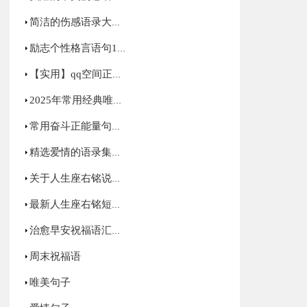
简洁的伤感语录大合集54条
励志个性格言语句140句精选
【实用】qq空间正能量的句子汇总50句
2025年常用经典唯美的句子集锦69句
常用奋斗正能量句子合集49句
精选爱情的语录集锦46条
关于人生座右铭说说汇总190句精选
最新人生座右铭短句大全（通用120句）
治愈早安祝福语汇总60句精选
周末祝福语
唯美句子