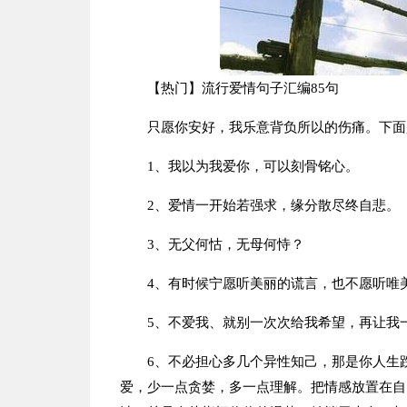
【热门】流行爱情句子汇编85句
只愿你安好，我乐意背负所以的伤痛。下面
1、我以为我爱你，可以刻骨铭心。
2、爱情一开始若强求，缘分散尽终自悲。
3、无父何怙，无母何恃？
4、有时候宁愿听美丽的谎言，也不愿听唯
5、不爱我、就别一次次给我希望，再让我
6、不必担心多几个异性知己，那是你人生
爱，少一点贪婪，多一点理解。把情感放置在自