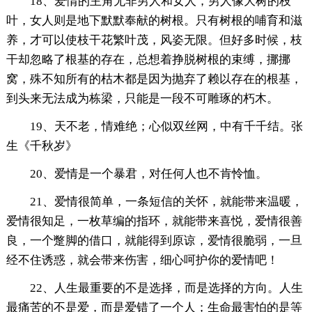
18、爱情的主角无非男人和女人，男人像大树的枝
叶，女人则是地下默默奉献的树根。只有树根的哺育和滋
养，才可以使枝干花繁叶茂，风姿无限。但好多时候，枝
干却忽略了根基的存在，总想着挣脱树根的束缚，挪挪
窝，殊不知所有的枯木都是因为抛弃了赖以存在的根基，
到头来无法成为栋梁，只能是一段不可雕琢的朽木。
19、天不老，情难绝；心似双丝网，中有千千结。张
生《千秋岁》
20、爱情是一个暴君，对任何人也不肯怜恤。
21、爱情很简单，一条短信的关怀，就能带来温暖，
爱情很知足，一枚草编的指环，就能带来喜悦，爱情很善
良，一个蹩脚的借口，就能得到原谅，爱情很脆弱，一旦
经不住诱惑，就会带来伤害，细心呵护你的爱情吧！
22、人生最重要的不是选择，而是选择的方向。人生
最痛苦的不是爱，而是爱错了一个人；生命最害怕的是等