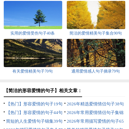
实用的爱情受伤句子40条
简洁的爱情精美句子集合90句
有关爱情精美句子70句
通用爱情感人句子摘录79句
【简洁的形容爱情的句子】相关文章：
【热门】形容爱情的句子19句
2026年精选爱情情侣句子38句
【热门】形容爱情的句子44句
2026年常用爱情情侣句子集锦
简短的人生爱情句子锦集39句
89句
2026年常用描写爱情的句子65