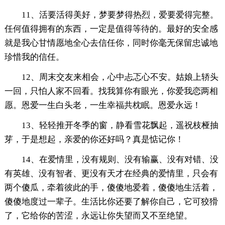
11、活要活得美好，梦要梦得热烈，爱要爱得完整。
任何值得拥有的东西，一定是值得等待的。最好的安全感
就是我心甘情愿地全心去信任你，同时你毫无保留忠诚地
珍惜我的信任。
12、周末交友来相会，心中忐忑心不安。姑娘上轿头
一回，只怕人家不回看。找我算你有眼光，你爱我恋两相
愿。恩爱一生白头老，一生幸福共枕眠。恩爱永远！
13、轻轻推开冬季的窗，静看雪花飘起，遥祝枝桠抽
芽，于是想起，亲爱的你还好吗？真是惦记你！
14、在爱情里，没有规则、没有输赢、没有对错、没
有英雄、没有智者、更没有天才在经典的爱情里，只会有
两个傻瓜，牵着彼此的手，傻傻地爱着，傻傻地生活着，
傻傻地度过一辈子。生活比你还要了解你自己，它可狡猾
了，它给你的苦涩，永远让你失望而又不至绝望。