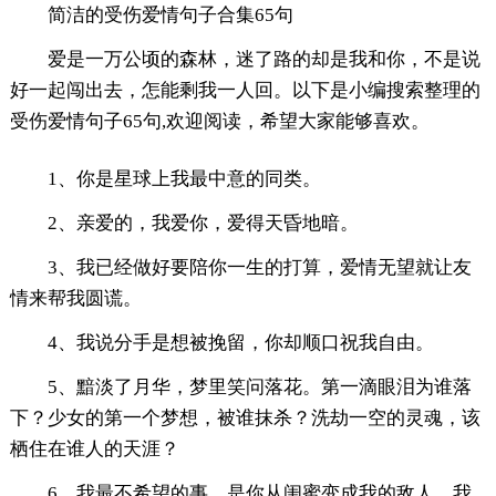
简洁的受伤爱情句子合集65句
爱是一万公顷的森林，迷了路的却是我和你，不是说
好一起闯出去，怎能剩我一人回。以下是小编搜索整理的
受伤爱情句子65句,欢迎阅读，希望大家能够喜欢。
1、你是星球上我最中意的同类。
2、亲爱的，我爱你，爱得天昏地暗。
3、我已经做好要陪你一生的打算，爱情无望就让友
情来帮我圆谎。
4、我说分手是想被挽留，你却顺口祝我自由。
5、黯淡了月华，梦里笑问落花。第一滴眼泪为谁落
下？少女的第一个梦想，被谁抹杀？洗劫一空的灵魂，该
栖住在谁人的天涯？
6、我最不希望的事，是你从闺蜜变成我的敌人，我