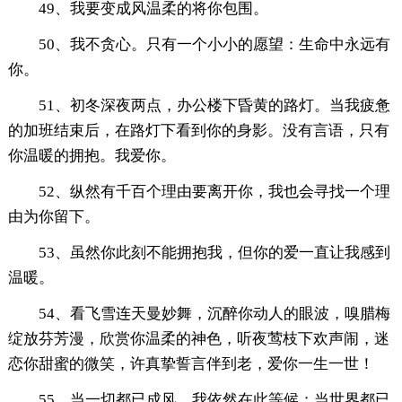
49、我要变成风温柔的将你包围。
50、我不贪心。只有一个小小的愿望：生命中永远有
你。
51、初冬深夜两点，办公楼下昏黄的路灯。当我疲惫
的加班结束后，在路灯下看到你的身影。没有言语，只有
你温暖的拥抱。我爱你。
52、纵然有千百个理由要离开你，我也会寻找一个理
由为你留下。
53、虽然你此刻不能拥抱我，但你的爱一直让我感到
温暖。
54、看飞雪连天曼妙舞，沉醉你动人的眼波，嗅腊梅
绽放芬芳漫，欣赏你温柔的神色，听夜莺枝下欢声闹，迷
恋你甜蜜的微笑，许真挚誓言伴到老，爱你一生一世！
55、当一切都已成风，我依然在此等候；当世界都已