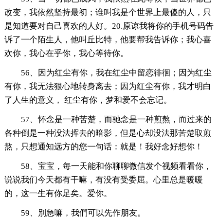
改变，我依然坚持最初；谁叫我是个世界上最傻的人，只
是知道要对自己喜欢的人好。20.原谅我将你的手机号码告
诉了一个陌生人，他叫丘比特，他要帮我告诉你；我心喜
欢你，我心在乎你，我心等待你。
56、因为红尘有你，我在红尘中留恋徘徊；因为红尘
有你，我无法狠心地转身离去；因为红尘有你，我才明白
了人生的意义， 红尘有你，梦和爱不会忘记。
57、怀念是一种苦楚，而驰念是一种煎熬，而过来的
各种倒是一种没法挥去的暗影，但是心却没法那苦楚取煎
熬，只想通知远方的您一句话：就是！我好念好想你！
58、宝宝，每一天能和你聊聊微信发个视频看看你，
说说我们今天都有干嘛，有没有受委屈。心里总是暖暖
的，这一生有你足矣。爱你。
59、別急嘛，我們可以先作朋友。