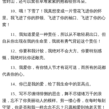
雪封山，还可以窝在草堆紧紧的抱着咬你耳朵。
10、哦！下雪了！我真想变成一片雪花飞进你的怀
里。我飞进了你的脖领、飞进了你的袖口、飞进了你的心
窝！
11、我知道爱是一种责任，所以从不敢轻易出口。但
自从你出现在我的生命里，我就有勇气背起这个责任！
12、你要和我计较，我绝对不会大方。你要特别感
慨，我绝对比你还敞亮。
13、我爱你，有你情人节才有花可送，而所有的花都
代表你的心。
14、你已是我的爱，给了我生命中的至高点。
15、写不尽缠绵悱恻的思念，舞不尽缱绻万千的浪
漫，忘不了你美丽动人的模样。剪一缕心香，在每时每刻
守望，你是否和我一样念念不忘？只愿相爱到地老天荒！