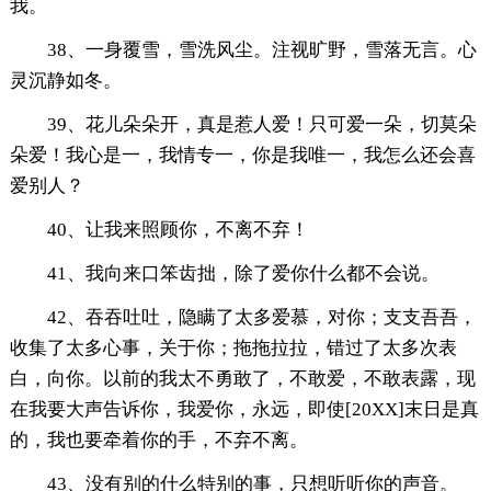
我。
38、一身覆雪，雪洗风尘。注视旷野，雪落无言。心
灵沉静如冬。
39、花儿朵朵开，真是惹人爱！只可爱一朵，切莫朵
朵爱！我心是一，我情专一，你是我唯一，我怎么还会喜
爱别人？
40、让我来照顾你，不离不弃！
41、我向来口笨齿拙，除了爱你什么都不会说。
42、吞吞吐吐，隐瞒了太多爱慕，对你；支支吾吾，
收集了太多心事，关于你；拖拖拉拉，错过了太多次表
白，向你。以前的我太不勇敢了，不敢爱，不敢表露，现
在我要大声告诉你，我爱你，永远，即使[20XX]末日是真
的，我也要牵着你的手，不弃不离。
43、没有别的什么特别的事，只想听听你的声音。