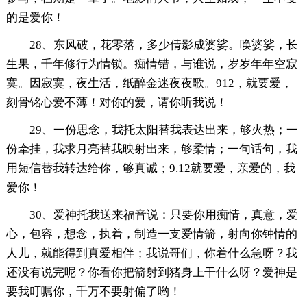
的是爱你！
28、东风破，花零落，多少倩影成婆娑。唤婆娑，长
生果，千年修行为情锁。痴情错，与谁说，岁岁年年空寂
寞。因寂寞，夜生活，纸醉金迷夜夜歌。912，就要爱，
刻骨铭心爱不薄！对你的爱，请你听我说！
29、一份思念，我托太阳替我表达出来，够火热；一
份牵挂，我求月亮替我映射出来，够柔情；一句话句，我
用短信替我转达给你，够真诚；9.12就要爱，亲爱的，我
爱你！
30、爱神托我送来福音说：只要你用痴情，真意，爱
心，包容，想念，执着，制造一支爱情箭，射向你钟情的
人儿，就能得到真爱相伴；我说哥们，你着什么急呀？我
还没有说完呢？你看你把箭射到猪身上干什么呀？爱神是
要我叮嘱你，千万不要射偏了哟！