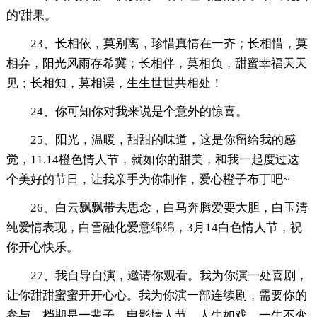
的'甜果。
23、长相依，莫别离，珍惜真情在一齐；长相惜，莫
相弃，阳光风雨存希冀；长相伴，莫相负，甜蜜幸福天天
见；长相知，莫相误，生生世世共相处！
24、你可知你对我来说是个意外的惊喜。
25、阳光，温暖，甜甜的味道，这是你留给我的感
觉，11.14橙色情人节，就如你的甜美，和我一起度过这
个美好的节日，让我亲手为你制作，爱心橙子布丁吧~
26、白云飘飘带去思念，白马奔腾爱要大胆，白玉清
纯爱情表现，白雪融化爱意绵绵，3月14白色情人节，祝
你开心快乐。
27、我自导自演，邀请你观看。我为你演一处喜剧，
让你甜甜蜜蜜开开心心。我为你演一部连续剧，需要你的
参与，档期是一辈子。电影情人节，人生如戏，一生不变