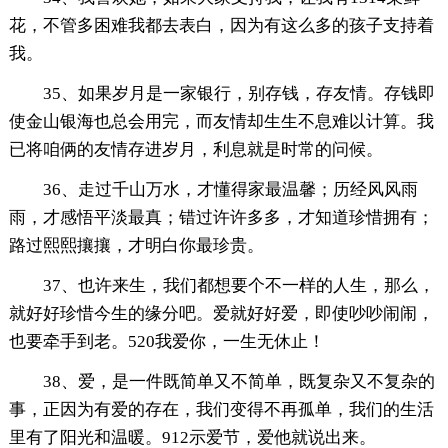
花，不管多困难我都去表白，因为有这么多的孩子支持着
我。
35、如果岁月是一家银行，别存钱，存友情。存钱即
使金山银海也总会用完，而友情却生生不息难以计算。我
已将咱俩的友情存进岁月，利息就是时常的问候。
36、走过千山万水，才懂得家最温馨；历经风风雨
雨，才感悟平淡最真；错过许许多多，才知道珍惜拥有；
路过熙熙攘攘，才明白你最珍贵。
37、也许来生，我们都想要个不一样的人生，那么，
就好好珍惜今生的缘分吧。爱就好好爱，即使吵吵闹闹，
也要牵手到老。520我爱你，一生无休止！
38、爱，是一件既简单又不简单，既复杂又不复杂的
事，正因为有爱的存在，我们变得不再孤单，我们的生活
里有了阳光和温暖。912示爱节，爱他就说出来。