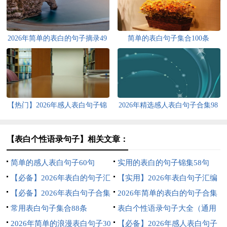
2026年简单的表白的句子摘录49
简单的表白句子集合100条
句
【热门】2026年感人表白句子锦
2026年精选感人表白句子合集98
集59句
句
【表白个性语录句子】相关文章：
简单的感人表白句子60句
实用的表白的句子锦集58句
【必备】2026年表白的句子汇
【实用】2026年表白句子汇编
总79句
【必备】2026年表白句子合集
30句
2026年简单的表白的句子合集
83句
常用表白句子集合88条
75条
表白个性语录句子大全（通用
2026年简单的浪漫表白句子30
70句）
【必备】2026年感人表白句子