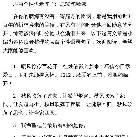
表白个性语录句子汇总50句精选
在你的脑海有没有一寄扁舟的怜悯，那是我用前世五
百年的祈求换来的等候，有风有雨的时分他不回随意的分
开，惊涛骇浪的时分他只会渐渐开来。以下这篇文章是小
编为各位读者整理的表白个性语录句子，欢迎阅读，希望
大家能够喜欢。
1、暖风徐徐百花开，红烛倩影入梦来；巧借今日示
爱日，玉润朱颜揽入怀。1212，敢爱的上前，没胆的躲
开！
2、秋风吹落了过去，让希望燃起。秋风吹落了怨
恨，让友谊再生。秋风吹落了疾病，让健康回归。秋风吹
落了思念，让合家团圆。
3、我希望睡前最后看到的是你。