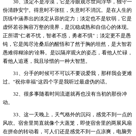
30、淡定不是冷漠，它是冷眼观尽世间浮华，独守一
份清静安宁。得意时不张狂，失意时不消沉。是在人生的
历练中涵养出的淡定从容的定力；淡定也不是软弱，它是
虚怀若谷胸容万壑的境界，是沉稳成熟和自信心的体现。
正所谓"仁者不忧，智者不惑，勇者不惧"；淡定更不是愚
钝，它是阅尽沧桑后的醒悟和了然于胸的坦然，是大智若
愚难得糊涂的'诠释。是以隔岸观火的姿态，看他人忙碌，
看他人追逐，我且珍惜的一种大智慧。
31、分手的时候可不可以不要说爱我，那样我会更难
过。"祝你幸福"这四个字是我听过最虚伪的话。
32、很多事随着时间流逝就再也没有当初的那份冲
动。
33、这一天晚上，天气格外的沉闷，感觉不到一点的
风吹。宿舍里简直就像个大蒸笼，即使宿舍里的两展风扇
在拼命的转动着，可人们还是感觉不到一点凉爽，电脑旁