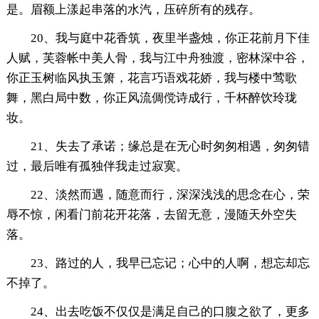
是。眉额上漾起串落的水汽，压碎所有的残存。
20、我与庭中花香筑，夜里半盏烛，你正花前月下佳
人赋，芙蓉帐中美人骨，我与江中舟独渡，密林深中谷，
你正玉树临风执玉箫，花言巧语戏花娇，我与楼中莺歌
舞，黑白局中数，你正风流倜傥诗成行，千杯醉饮玲珑
妆。
21、失去了承诺；缘总是在无心时匆匆相遇，匆匆错
过，最后唯有孤独伴我走过寂寞。
22、淡然而遇，随意而行，深深浅浅的思念在心，荣
辱不惊，闲看门前花开花落，去留无意，漫随天外空失
落。
23、路过的人，我早已忘记；心中的人啊，想忘却忘
不掉了。
24、出去吃饭不仅仅是满足自己的口腹之欲了，更多