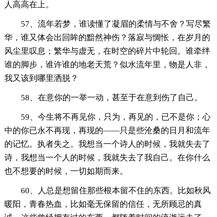
人高高在上。
57、流年若梦，谁读懂了凝眉的柔情与不舍？写尽繁
华，谁又体会出回眸的黯然神伤？落寂与惆怅，在岁月的
风尘里叹息；繁华与虚无，在时空的碎片中轮回。谁牵绊
谁的脚步，谁许谁的地老天荒？似水流年里，物是人非，
我又该到哪里洒脱？
58、在意你的一举一动，甚至于在意到伤了自己。
59、今生将不再见你，只为，再见的，已不是你；心
中的你已永不再现，再现的——只是些沧桑的日月和流年
的记忆。执者失之。我想当一个诗人的时候，我就失去了
诗，我想当一个人的时候，我就失去了我自己。在你什么
也不想要的时候，一切如期而来。
60、人总是想留住那些根本留不住的东西。比如秋风
暖阳，青春热血，比如毫无保留的信任，无所顾忌的真