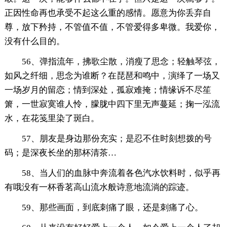
正因性命再也承受不起这么重的感情。愿意为你丢弃自
尊，放下矜持，不管值不值，不管爱得多卑微。我爱你，
没有什么目的。
56、弹指流年，拂歌尘散，消瘦了思念；轻触琴弦，
如风之纤细，思念为谁断？在琵琶和鸣中，演绎了一场又
一场岁月的留恋；情到深处，孤寂难掩；情缘诉不尽笙
箫，一世寂寞谁人怜，朦胧中四下里无声蔓延；掬一泓流
水，在花笺里染了斑白。
57、朋友是身边那份充实；是忍不住时刻想拨的号
码；是深夜长坐的那杯清茶…
58、当人们的血脉中奔流着各色汽水饮料时，似乎再
有哦没有一杯香茗高山流水般诗意地流淌的踪迹。
59、那些画面，到底刺痛了眼，还是刺痛了心。