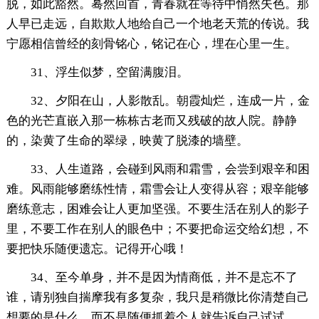
脱，如此豁然。蓦然回首，青春就在等待中悄然失色。那
人早已走远，自欺欺人地给自己一个地老天荒的传说。我
宁愿相信曾经的刻骨铭心，铭记在心，埋在心里一生。
31、浮生似梦，空留满腹泪。
32、夕阳在山，人影散乱。朝霞灿烂，连成一片，金
色的光芒直嵌入那一栋栋古老而又残破的故人院。静静
的，染黄了生命的翠绿，映黄了脱漆的墙壁。
33、人生道路，会碰到风雨和霜雪，会尝到艰辛和困
难。风雨能够磨练性情，霜雪会让人变得从容；艰辛能够
磨练意志，困难会让人更加坚强。不要生活在别人的影子
里，不要工作在别人的眼色中；不要把命运交给幻想，不
要把快乐随便遗忘。记得开心哦！
34、至今单身，并不是因为情商低，并不是忘不了
谁，请别独自揣摩我有多复杂，我只是稍微比你清楚自己
想要的是什么，而不是随便抓着个人就告诉自己试试。