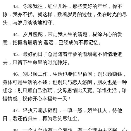
43、你来我往，红尘几许，那些美好的年华，你不
惊，我亦不扰。就这样，数着岁月的过往，坐在时光的尽
头，与岁月淡淡地相守。
44、岁月蹉跎，带走我人生的清楚，糊涂内心的爱
意，把握着最后的.遥远，已经成为不再记忆。
45、最好的日子总是随着年龄的渐增毫不留情地逝
去，只留下生命里的时光静好。
46、别只顾工作，生活也要忙里偷闲；别只顾赚钱，
身体可是生活的本钱；也别只与恋人悠闲，朋友也是一种
想念；别只顾自己游玩，父母恩情比天宽。珍惜生活，珍
惜情感，祝你开心幸福每一天！
47、轻执云扇步翩跹，一嗔一怒，娇兰佳人，待他
日，君还俗归来，再为君笑尽红尘。
48、一个人至少有一个梦想，有一个理由去坚强。心