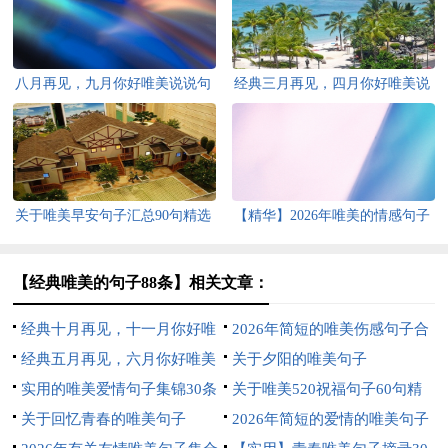
八月再见，九月你好唯美说说句
经典三月再见，四月你好唯美说
子40句
说句子40句精选
关于唯美早安句子汇总90句精选
【精华】2026年唯美的情感句子
合集38条
【经典唯美的句子88条】相关文章：
经典十月再见，十一月你好唯
2026年简短的唯美伤感句子合
美说说句子大全（精选80句）
经典五月再见，六月你好唯美
集48句
关于夕阳的唯美句子
句子语录大全（精选100句）
实用的唯美爱情句子集锦30条
关于唯美520祝福句子60句精
关于回忆青春的唯美句子
选
2026年简短的爱情的唯美句子