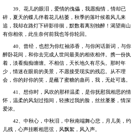
39、花儿的眼泪，爱情的傀儡，我愿痴情，情却已
碎，夏天的蝶儿伴着花儿枯萎，秋季的落叶候着风儿来
追，我却在路灯下碎影徘徊，默数着离别独醉！渴望南山
有你相依，此生奈何前我也等你轮回。
40、曾经，也想为你红袖添香，与你闲话新词，与你
醉卧花间，和你去完成人世间最美的相依相伴。携一份执
着，淡看痴痴缠缠。不相信，天长地久有尽头。那时年
少，情迷在眼前的美景，不愿接受现实的残忍。从不理
会，你的好你的笑，是蘸了蜜糖的蛊药，我，无处可逃。
41、想你时，风吹的那样温柔，是你抚慰我相思的情
怀，温柔的风划过指间，轻拂过我的脸，丝丝屡屡，情深
爱浓。
42、中秋心，中秋泪，中秋南端舞心悲，月儿美，约
儿残，心声挂断相思弦，风飘絮，风入声。