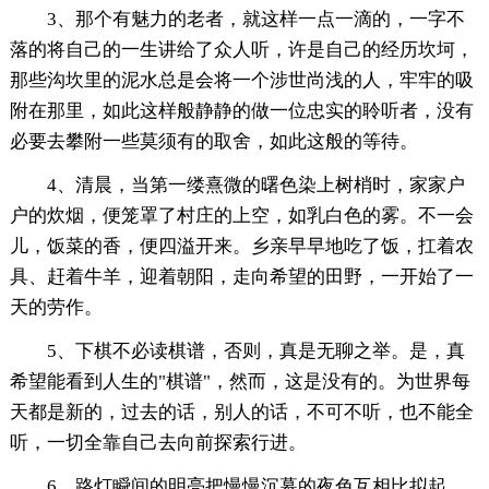
3、那个有魅力的老者，就这样一点一滴的，一字不
落的将自己的一生讲给了众人听，许是自己的经历坎坷，
那些沟坎里的泥水总是会将一个涉世尚浅的人，牢牢的吸
附在那里，如此这样般静静的做一位忠实的聆听者，没有
必要去攀附一些莫须有的取舍，如此这般的等待。
4、清晨，当第一缕熹微的曙色染上树梢时，家家户
户的炊烟，便笼罩了村庄的上空，如乳白色的雾。不一会
儿，饭菜的香，便四溢开来。乡亲早早地吃了饭，扛着农
具、赶着牛羊，迎着朝阳，走向希望的田野，一开始了一
天的劳作。
5、下棋不必读棋谱，否则，真是无聊之举。是，真
希望能看到人生的"棋谱"，然而，这是没有的。为世界每
天都是新的，过去的话，别人的话，不可不听，也不能全
听，一切全靠自己去向前探索行进。
6、路灯瞬间的明亮把慢慢沉幕的夜色互相比拟起