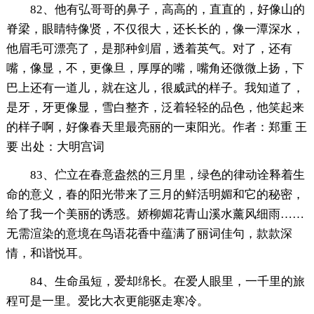
82、他有弘哥哥的鼻子，高高的，直直的，好像山的
脊梁，眼睛特像贤，不仅很大，还长长的，像一潭深水，
他眉毛可漂亮了，是那种剑眉，透着英气。对了，还有
嘴，像显，不，更像旦，厚厚的嘴，嘴角还微微上扬，下
巴上还有一道儿，就在这儿，很威武的样子。我知道了，
是牙，牙更像显，雪白整齐，泛着轻轻的品色，他笑起来
的样子啊，好像春天里最亮丽的一束阳光。作者：郑重 王
要 出处：大明宫词
83、伫立在春意盎然的三月里，绿色的律动诠释着生
命的意义，春的阳光带来了三月的鲜活明媚和它的秘密，
给了我一个美丽的诱惑。娇柳媚花青山溪水薰风细雨……
无需渲染的意境在鸟语花香中蕴满了丽词佳句，款款深
情，和谐悦耳。
84、生命虽短，爱却绵长。在爱人眼里，一千里的旅
程可是一里。爱比大衣更能驱走寒冷。