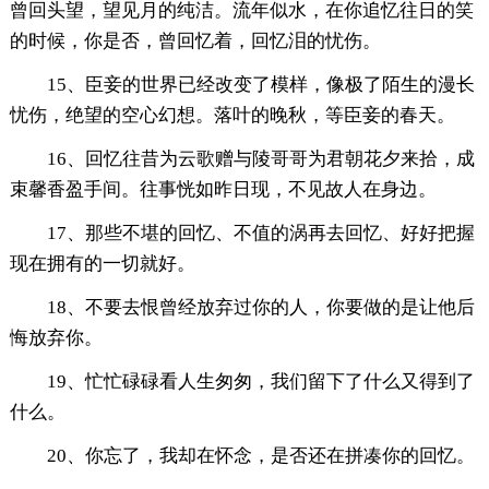
曾回头望，望见月的纯洁。流年似水，在你追忆往日的笑
的时候，你是否，曾回忆着，回忆泪的忧伤。
15、臣妾的世界已经改变了模样，像极了陌生的漫长
忧伤，绝望的空心幻想。落叶的晚秋，等臣妾的春天。
16、回忆往昔为云歌赠与陵哥哥为君朝花夕来拾，成
束馨香盈手间。往事恍如昨日现，不见故人在身边。
17、那些不堪的回忆、不值的涡再去回忆、好好把握
现在拥有的一切就好。
18、不要去恨曾经放弃过你的人，你要做的是让他后
悔放弃你。
19、忙忙碌碌看人生匆匆，我们留下了什么又得到了
什么。
20、你忘了，我却在怀念，是否还在拼凑你的回忆。