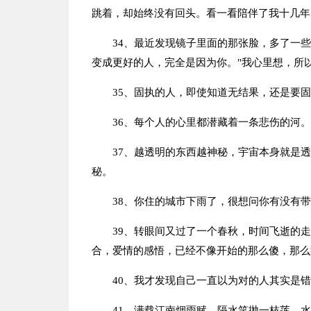
跳着，却始终没有回头。看一看陪伴了我十几年
34、最近发现镜子里面的那张脸，多了一
变成更好的人，完全是因为你。"我心里想，所以
35、固执的人，即使知道无结果，还是要
36、每个人的心里都潜藏着一条悲伤的河。
37、越透明的东西越神秘，宇宙本身就是
秘。
38、你住的城市下雨了，很想问你有没有
39、转眼间又过了一个春秋，时间飞逝的
合，爱情的感悟，已经不像开始的那么傻，那么
40、我才发现自己一直以为对的人其实是
41、满载江南烟雨赋，隔水笑抛一枝莲。