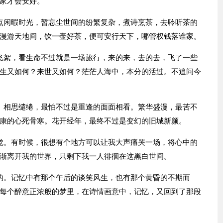
家才会安好。
点闲暇时光，暂忘尘世间的纷繁复杂，煮诗烹茶，去聆听茶的
漫游天地间，饮一壶好茶，便可安行天下，哪管权钱落谁家。
飞絮，看生命不过就是一场旅行，来的来，去的去，飞了一些
生又如何？来世又如何？茫茫人海中，本分的活过。不追问今
。相思缱绻，最怕不过是重逢的面面相看。繁华盛漫，最苦不
康的心死骨寒。花开经年，最终不过是变幻的旧城新颜。
觉。有时候，很想有个地方可以让我大声痛哭一场，将心中的
渐离开我的世界，只剩下我一人徘徊在这黑白世间。
的。记忆中有那个午后的谈笑风生，也有那个黄昏的不期而
每个醉意正浓般的梦里，在诗情画意中，记忆，又回到了那段