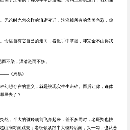
失。无论时光怎么样的流逝变迁，洗涤掉所有的华美色彩，你
濛。命运自有它自己的走向，看似手中掌握，却完全不由你我
泥而不染，濯清涟而不妖。
。——《周易》
这种幻想存在的意义，就是被现实生生击碎。而后让你，遍体
哪里去了？
，突然，半大的斑羚朝前飞奔起来，差不多同时，老斑羚也快
超山涧对面跳去；老板领紧跟半大斑羚后面，头一勾，也从悬