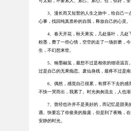
可太勤，不要累人、累己、累心。住，你好，全
3、漫长而又短暂的人生之旅中，给自己一
心事，找回纯真质朴的自我，释放自己的心灵。
4、春天开花，秋天果实，几处落叶，几处
粉墨，费了一些心情，空空的走了一场折磨，今
生，不幻想来世。
5、翰墨融笺，最想不过是相依的细语温言
过是自己的无果痴恋。废仙身残，最疼不过是南
6、偶然，感觉自己很累，有撑不下去的感
不快一哭而出，我累了。时光匆匆流去，人也渐
7、曾经也许并不是美好的，而记忆是甜美
遇。快要忘了你俊美的脸庞，但是到了夜晚，在
安静的时光。