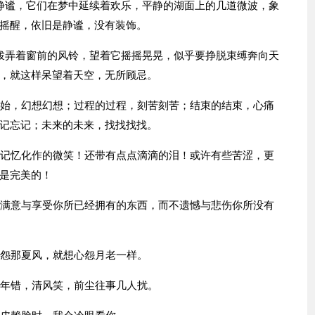
静谧，它们在梦中延续着欢乐，平静的湖面上的几道微波，象
摇醒，依旧是静谧，没有装饰。
拨弄着窗前的风铃，望着它摇摇晃晃，似乎要挣脱束缚奔向天
，就这样呆望着天空，无所顾忌。
开始，幻想幻想；过程的过程，刻苦刻苦；结束的结束，心痛
记忘记；未来的未来，找找找找。
是记忆化作的微笑！还带有点点滴滴的泪！或许有些苦涩，更
是完美的！
是满意与享受你所已经拥有的东西，而不遗憾与悲伤你所没有
我怨那夏风，就想心怨月老一样。
流年错，清风笑，前尘往事几人扰。