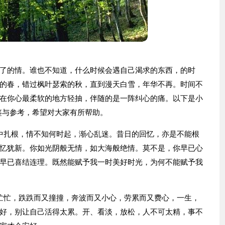
了的情。谁也不知道，什么时候会遇自己渴求的东西，的时
的春，错过枫叶瑟索的秋，直到漫天白雪，年华不再。时间不
在你心最柔软的地方轻抽，伴随的是一阵纠心的痛。以下是小
鉴与参考，希望对大家有所帮助。
中扎根，情不知何时起，渐心乱迷。昔日的回忆，亦是不能根
忆犹新。你如光阴般无情，如大海般绝情。莫不是，你早已心
早已喜结连理。既然能赋予我一时美好时光，为何不能赋予我
忙忙，跌跌而又撞撞，奔波而又小心，劳累而又费心，一生，
好，别让自己活得太累。开、看淡，放松，人不可太精，事不