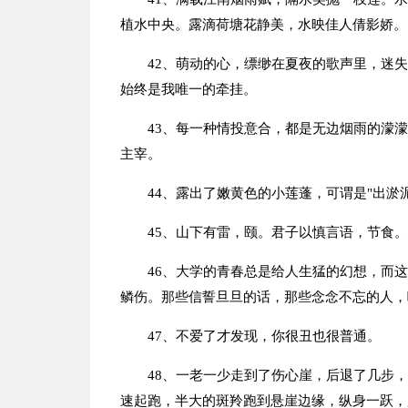
植水中央。露滴荷塘花静美，水映佳人倩影娇。
42、萌动的心，缥缈在夏夜的歌声里，迷
始终是我唯一的牵挂。
43、每一种情投意合，都是无边烟雨的濛
主宰。
44、露出了嫩黄色的小莲蓬，可谓是"出淤
45、山下有雷，颐。君子以慎言语，节食
46、大学的青春总是给人生猛的幻想，而
鳞伤。那些信誓旦旦的话，那些念念不忘的人，
47、不爱了才发现，你很丑也很普通。
48、一老一少走到了伤心崖，后退了几步
速起跑，半大的斑羚跑到悬崖边缘，纵身一跃，