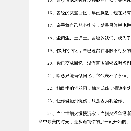
15、请珍惜我对你死皮赖脸的时候，等你
16、曾经的某些回忆，早已飘散，现在只
17、亲手将自己的心撕碎，结果最终拼也
18、尘归尘、土归土。曾经的我们、成为
19、你我的回忆，早已遗留在那触不可及
20、你已变成回忆，没有言语能够说明当
21、暗恋只能当做回忆，它代表不了永恒。
22、触目半晌轻丝雨，触笔成殇，泪随字
23、让你碰触到忧伤，只是因为我爱你。
24、当尘世烟火慢慢沉寂，当指尖浮华逐
命中最美的时光，是从遇到你的那一刻开始的。