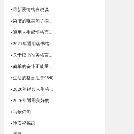
最新爱情格言说说汇总（通用70句）
简洁的唯美句子摘录89句
通用人生感悟格言集合84句
2021年通用读书格言合集79条
关于读书唯美格言语录汇总100句精选
简单的奋斗正能量句子合集35条
生活的格言汇总98句
2020年经典人生格言警句汇总79条
2026年通用美好的早安朋友圈祝福语38条
写景诗句
晚安祝福语