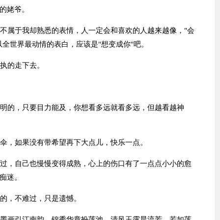
的姥爷。
些不属于我却熟悉的表情，人一定会和喜欢的人越来越像，"会
全世界最动情的表白，应该是"想变成你"吧。
固执的走下去。
透明的，只要目力能及，你想看多远就看多远，但越看越神
带伞，如果没有带希望再下大点儿，快乐一点。
走过，自己也慢慢变得成熟，心上的伤口有了一点点小小的愈
痴迷。
错的，不难过，只是遗憾。
水墨画引江南韵，锦秀华章扮莲池。清风玉露晨流芳，若如莲