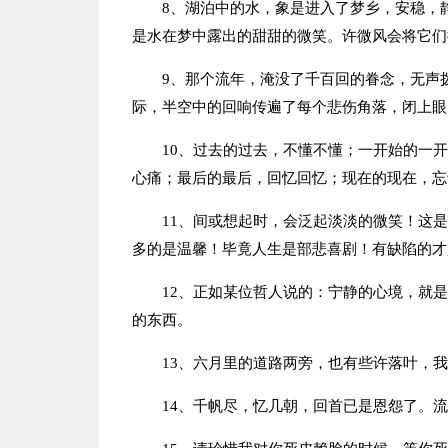
8、湖泊中的水，象是进入了梦乡，安稳，
是水在梦中露出的甜甜的微笑。许微风会将它们
9、那个流年，淹没了千百回的眷念，无声
际，半空中的回响传遍了每个悲伤角落，闭上眼
10、过去的过去，不懂不懂；一开始的一
心痛；最后的最后，回忆回忆；现在的现在，忘
11、间或想起时，会泛起淡淡的微笑！这
多的是温馨！毕竟人生是部悲喜剧！有缺陷的才
12、正如某位哲人说的：宁静的心境，就
的东西。
13、六月里的道路两旁，也有些许落叶，
14、千帆尽，忆几朝，回首已是恩怨了。