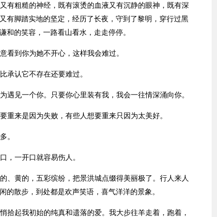
魂又有粗糙的神经，既有滚烫的血液又有沉静的眼神，既有深
又有脚踏实地的坚定，经历了长夜，守到了黎明，穿行过黑
谦和的笑容，一路看山看水，走走停停。
愿意看到你为她不开心，这样我会难过。
它比承认它不存在还要难过。
只为遇见一个你。只要你心里装有我，我会一往情深涌向你。
想要重来是因为失败，有些人想要重来只因为太美好。
更多。
开口，一开口就容易伤人。
绿的、黄的，五彩缤纷，把景洪城点缀得美丽极了。行人来人
闲的散步，到处都是欢声笑语，喜气洋洋的景象。
悄悄拾起我初始的纯真和遗落的爱。我大步往羊走着，跑着，