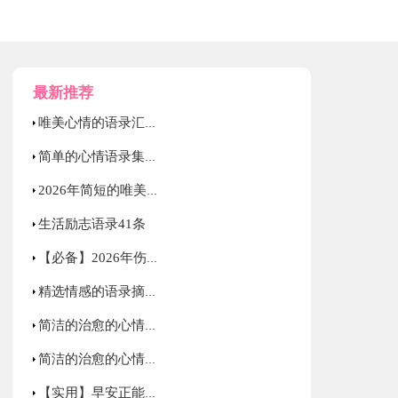
最新推荐
唯美心情的语录汇编95句
简单的心情语录集锦77句
2026年简短的唯美的心情语录摘录35条
生活励志语录41条
【必备】2026年伤心情感语录76句
精选情感的语录摘录80句
简洁的治愈的心情语录大汇总76条
简洁的治愈的心情语录集锦69句
【实用】早安正能量句子39句