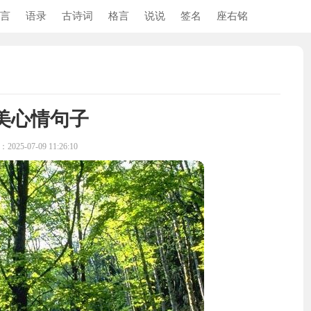
言
语录
古诗词
格言
说说
签名
座右铭
美心情句子
025-07-09 11:26:10