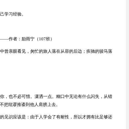
自己学习经验。
——作者：励雨宁（107班）
漠中曾亲眼看见，匆忙的旅人落在从容的后边；疾驰的骏马落
于你，也不必可惜。潇洒一点。糊口中无论有什么闪失，从错
不把纰谬推诿到他人肩膀上去。
确的见识应该是：由于人学会了有耐性，所以才拥有比足够还