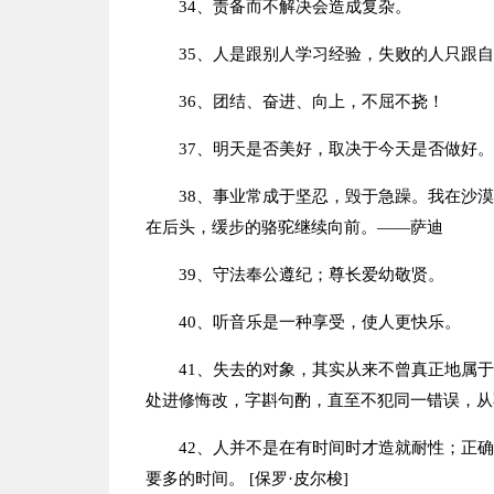
34、责备而不解决会造成复杂。
35、人是跟别人学习经验，失败的人只跟
36、团结、奋进、向上，不屈不挠！
37、明天是否美好，取决于今天是否做好。
38、事业常成于坚忍，毁于急躁。我在沙
在后头，缓步的骆驼继续向前。——萨迪
39、守法奉公遵纪；尊长爱幼敬贤。
40、听音乐是一种享受，使人更快乐。
41、失去的对象，其实从来不曾真正地属
处进修悔改，字斟句酌，直至不犯同一错误，从
42、人并不是在有时间时才造就耐性；正
要多的时间。 [保罗·皮尔梭]