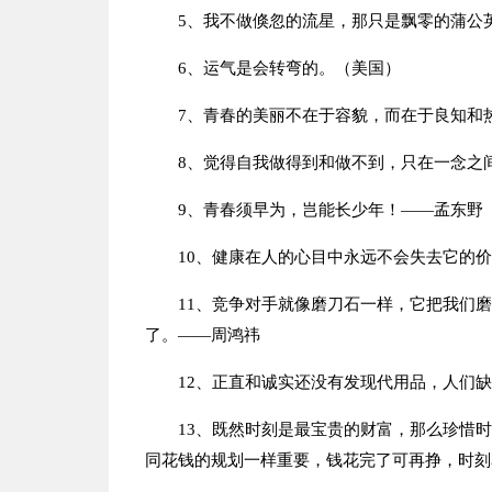
5、我不做倏忽的流星，那只是飘零的蒲公
6、运气是会转弯的。（美国）
7、青春的美丽不在于容貌，而在于良知和
8、觉得自我做得到和做不到，只在一念之
9、青春须早为，岂能长少年！——孟东野
10、健康在人的心目中永远不会失去它的价值
11、竞争对手就像磨刀石一样，它把我们
了。——周鸿祎
12、正直和诚实还没有发现代用品，人们
13、既然时刻是最宝贵的财富，那么珍惜
同花钱的规划一样重要，钱花完了可再挣，时刻