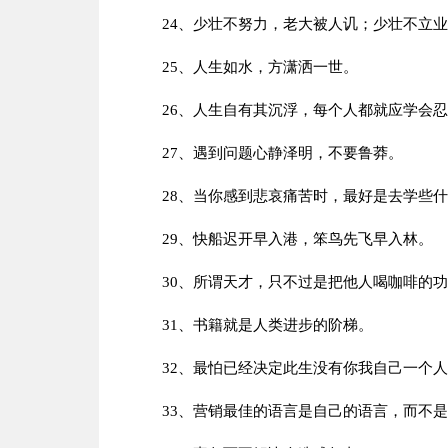
24、少壮不努力，老大被人讥；少壮不立
25、人生如水，方潇洒一世。
26、人生自有其沉浮，每个人都就应学会
27、遇到问题心静泽明，不要鲁莽。
28、当你感到悲哀痛苦时，最好是去学些
29、快船迟开早入港，笨鸟先飞早入林。
30、所谓天才，只不过是把他人喝咖啡的
31、书籍就是人类进步的阶梯。
32、最怕已经决定此生没有你我自己一个
33、营销最佳的语言是自己的语言，而不是