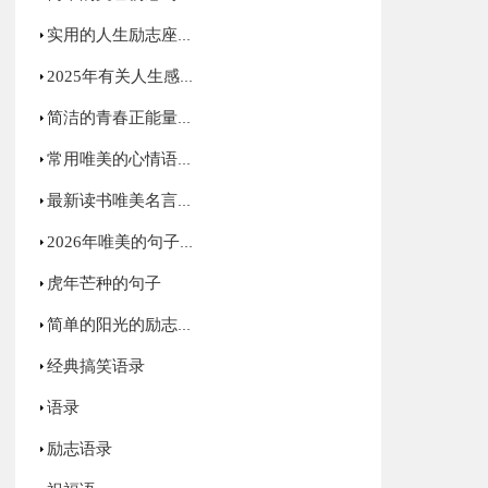
实用的人生励志座右铭49句
2025年有关人生感悟格言35条
简洁的青春正能量语录集合65句
常用唯美的心情语录合集89句
最新读书唯美名言语录30句
2026年唯美的句子汇编60条
虎年芒种的句子
简单的阳光的励志语录集锦68条
经典搞笑语录
语录
励志语录