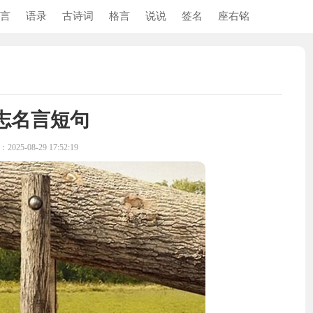
言
语录
古诗词
格言
说说
签名
座右铭
志名言短句
025-08-29 17:52:19