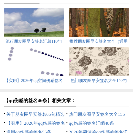
流行朋友圈早安签名汇总110句
推荐朋友圈早安签名大全（通用
精选
90句）
【实用】2026年qq空间伤感签名
热门朋友圈早安签名大全140句
集合64条
【qq伤感的签名46条】相关文章：
关于朋友圈早安签名65句精选
热门朋友圈早安签名大全155
【实用】2026年qq伤感的签名
句
qq伤感的签名汇编48条
集锦89条
通用qq伤感的签名55条
2026年简洁的qq伤感的签名汇