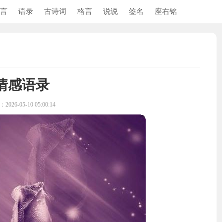
言
语录
古诗词
格言
说说
签名
座右铭
情感语录
026-05-10 05:00:14