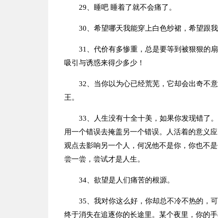
29、睡吧 睡着了就不会痛了。
30、希望哪天我能穿上白色纱裙，希望跟
31、代价有多惨重，总是要等到被狠狠的
吸引与诱惑来得少多少！
32、当你以为心已经荒芜，它却会出奇不
王。
33、人生没有十全十美，如果你发现错了
用一个错误去掩盖另一个错误。人活着的意义应
观点去影响另一个人，何况他不是你，你也不是
尝一尝，尝试才是人生。
34、欲望是人们痛苦的根源。
35、我对你这么好，你却总不冷不热的，
终于消失在追逐你的长途里。某个夜里，你的手