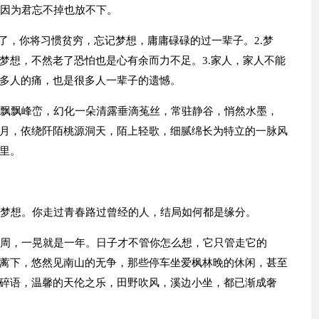
，因为君忘不掉也放不下。
久了，你将习惯贫穷，忘记梦想，庸庸碌碌的过一辈子。2.梦
梦想，不然老了恐怕也是心有余而力不足。3.家人，家人不能
多人的痛，也是很多人一辈子的遗憾。
，飘飘峰峦，幻化一朵清露垂滴菟丝，常驻静谷，悄然水墨，
月，依绕阡陌桃源洞天，陌上轻歌，细腻绵长为特立的一脉风
里。
的梦想。你走过青春路过曾经的人，结局如何都是缘分。
一周，一晃就是一年。日子才不管你怎么想，它只管走它的
蓠下，悠然见南山的无争，那些停车坐爱枫林晚的休闲，甚至
碎语，温馨的天伦之乐，田野吹风，溪边小坐，都已渐成奢