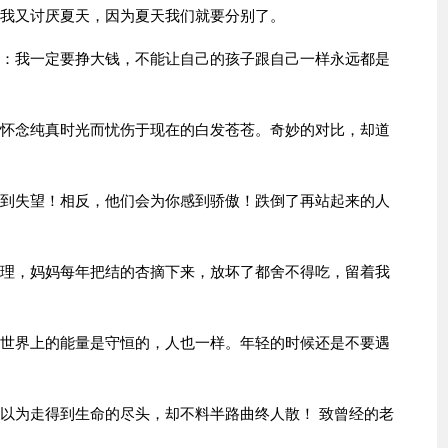
。我又讨厌夏天，因为夏天我们就要分别了。
己：我一定要挣大钱，不能让自己的孩子跟自己一样永远都是
会怀念纯真时光而忧伤于现在的白发苍苍。奇妙的对比，却道
感到失望！相反，他们会为你感到骄傲！跌倒了再站起来的人
打理，妈妈每年把结的杏摘下来，放坏了都舍不得吃，留着我
个世界上的能量是守恒的，人也一样。年轻的时候还是不要遇
，以为走得到生命的尽头，却不料半路曲终人散！ 致曾经的老