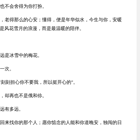
多也不会舍得为你打扮。
起，老得那么的心安；懂得，便是年华似水，今生与你，安暖
是风花雪月的浪漫，而是最温暖的陪伴。
永远是冰雪中的梅花。
另一次。
时时刻刻担心你不要我，所以挺开心的"。
间，却再也不是俄和伱。
永远有多远。
皮回来找你的那个人；愿你惦念的人能和你道晚安，独闯的日