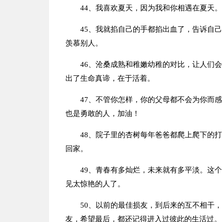
44、我喜欢夏天，因为我和你相遇在夏天
45、我就掐自己的手都掐出血了，告诉自
羡慕别人。
46、沧桑成熟和稚嫩幼稚的对比，让人们
出了生命真谛，在于活着。
47、不管你怎样，你的父母都不会为你而
也是勇敢的人，加油！
48、院子里的杏树每年爸爸都爬上爬下的
回家。
49、青春有多灿烂，未来就有多平淡。这
见太惊艳的人了。
50、以前的最佳损友，到后来的互不相干
友，希望最后，都还记得进入过彼此的生活过。