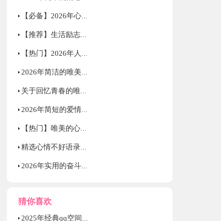
【必备】2026年心情语录微博40句
【推荐】生活励志语录33句
【热门】2026年人生情感语录集合70条
2026年简洁的唯美的心情语录摘录50句
关于回忆青春的唯美句子
2026年简短的爱情的唯美句子集锦49条
【热门】唯美的心情语录集合68条
精选心情不好语录大集合80条
2026年实用的奋斗正能量句子58句
猜你喜欢
2025年经典qq空间正能量的句子合集78条