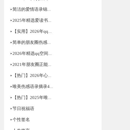
简洁的爱情语录锦集76句
2025年精选爱读书的名言汇总59条
【实用】2026年qq空间爱情句子集合58句
简单的朋友圈伤感句子锦集48条
2026年精选qq空间正能量的句子30条
2021年朋友圈正能量句子集合96句
【热门】2026年心情语录汇总60句
唯美伤感语录摘录43条
【热门】2025年唯美哲理句子摘录30条
节日祝福语
个性签名