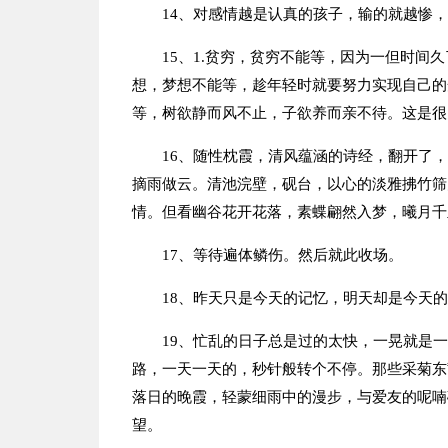
14、对感情越是认真的孩子，输的就越惨
15、1.贫穷，贫穷不能等，因为一但时间
想，梦想不能等，趁年轻时就要努力实现自己的
等，树欲静而风不止，子欲养而亲不待。这是很
16、随性枕霞，清风蕴涵的诗经，翻开了
摘雨做云。清池浣壁，砚台，以心的淡雅拂竹筛
情。但看幽谷花开花落，素蝶翩然入梦，曦月千
17、等待遍体鳞伤。然后就此收场。
18、昨天只是今天的记忆，明天却是今天
19、忙乱的日子总是过的太快，一晃就是
路，一天一天的，秒针般转个不停。那些采菊东
落日的晚霞，轻蒙细雨中的漫步，与爱友的呢喃
望。