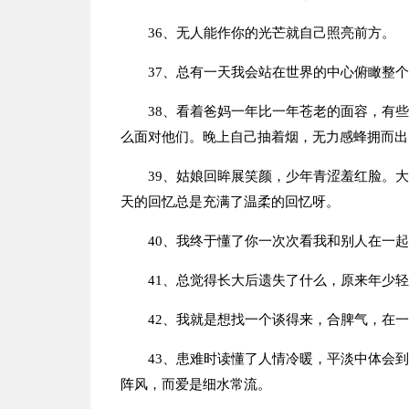
36、无人能作你的光芒就自己照亮前方。
37、总有一天我会站在世界的中心俯瞰整
38、看着爸妈一年比一年苍老的面容，有
么面对他们。晚上自己抽着烟，无力感蜂拥而出
39、姑娘回眸展笑颜，少年青涩羞红脸。
天的回忆总是充满了温柔的回忆呀。
40、我终于懂了你一次次看我和别人在一
41、总觉得长大后遗失了什么，原来年少
42、我就是想找一个谈得来，合脾气，在
43、患难时读懂了人情冷暖，平淡中体会
阵风，而爱是细水常流。