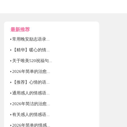
最新推荐
常用晚安励志语录摘录63条
【精华】暖心的情感语录摘录48句
关于唯美520祝福句子60句精选
2026年简单的治愈的心情语录88条
【推荐】心情的语录集合98条
通用感人的情感语录集锦35句
2026年简洁的治愈的心情语录锦集75条
有关感人的情感语录大汇总95句
2026年简单的情感语录汇编54句