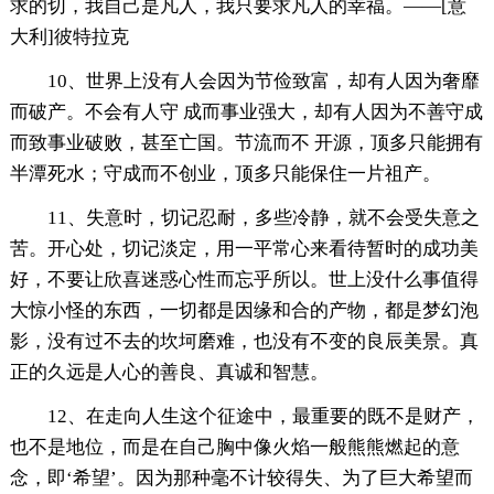
求的切，我自己是凡人，我只要求凡人的幸福。——[意
大利]彼特拉克
10、世界上没有人会因为节俭致富，却有人因为奢靡
而破产。不会有人守 成而事业强大，却有人因为不善守成
而致事业破败，甚至亡国。节流而不 开源，顶多只能拥有
半潭死水；守成而不创业，顶多只能保住一片祖产。
11、失意时，切记忍耐，多些冷静，就不会受失意之
苦。开心处，切记淡定，用一平常心来看待暂时的成功美
好，不要让欣喜迷惑心性而忘乎所以。世上没什么事值得
大惊小怪的东西，一切都是因缘和合的产物，都是梦幻泡
影，没有过不去的坎坷磨难，也没有不变的良辰美景。真
正的久远是人心的善良、真诚和智慧。
12、在走向人生这个征途中，最重要的既不是财产，
也不是地位，而是在自己胸中像火焰一般熊熊燃起的意
念，即‘希望’。因为那种毫不计较得失、为了巨大希望而