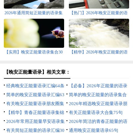
2026年通用简短正能量的语录集
【热门】2026年晚安正能量的语
合38句
录集锦96句
【实用】晚安正能量语录集合30
【精华】2026年晚安正能量的语
条
录锦集98条
【晚安正能量语录】相关文章：
经典晚安正能量语录汇编64条
【必备】2026年正能量的语录
简单的晚安正能量语录汇编63
汇总65条
简单的晚安正能量的语录集合
条
有关晚安正能量语录朋友圈集
76句
2026年精选晚安正能量语录朋
锦84条
【精华】青春正能量语录集锦
友圈集锦73条
有关正能量语录大合集75句
52句
2026年常用正能量早安语录集
2026年简洁的青春正能量的语
合43条
有关简短正能量的语录汇编30
录锦集39条
通用晚安正能量语录65句