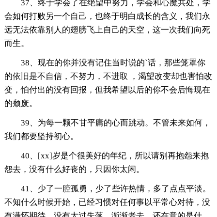
37、终于学会了在绝望中努力，学会和心魔共处，学
会如何打败另一个自己，也终于明白成长的含义，我们永
远无法依靠别人的翅膀飞上自己的天空，这一次我们向死
而生。
38、现在的你并没有记住当时说的`话，那些笼罩你
的依旧是不自信，不努力，不进取 ，渴望改变却也害怕改
变，怕付出的没有回报，但我希望以后的你不会后悔现在
的颓废。
39、为每一颗不甘平庸的心而跳动。不管未来如何，
我们都要坚持初心。
40、[xx]岁是个很美好的年纪，所以请别再抱怨来抱
怨去，没有什么好丧的，只因你太闲。
41、少了一腔孤勇，少了些许热情，多了点点平淡。
不知什么时候开始，已经习惯对任何事以平常心对待，没
有满怀期待，没有太过失落，渐渐老去，还在意的是什