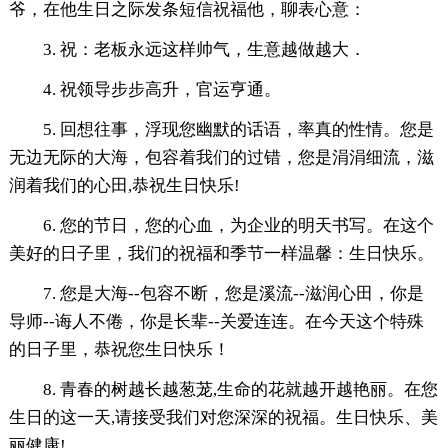
爷，在他生日之际发条短信祝福他，聊表心意：
3. 祝：老板永远这样帅气，生意越做越大．
4. 祝领导步步高升，官运亨通。
5. 回想往事，浮现您幽默的话语，率真的性情。您是
无边无际的大海，包容着我们的过错，您是涓涓细流，滋
润着我们的心田,恭祝生日快乐!
6. 您的节日，您的心血，为企业的明天书写。在这个
美好的日子里，我们的祝福和季节一样温馨：生日快乐。
7. 您是大海--包容不断，您是溪流--滋润心田，你是
导师--诲人不倦，你是长辈--关爱连连。在今天这个特殊
的日子里，恭祝您生日快乐！
8. 青春的树越长越葱茏,生命的花就越开越艳丽。在您
生日的这一天,请接受我们对您深深的祝福。生日快乐、美
丽健康!