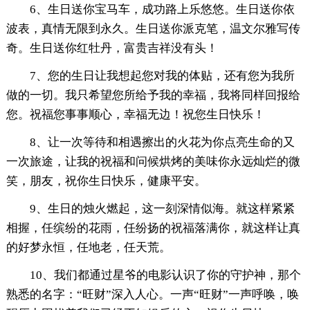
6、生日送你宝马车，成功路上乐悠悠。生日送你依
波表，真情无限到永久。生日送你派克笔，温文尔雅写传
奇。生日送你红牡丹，富贵吉祥没有头！
7、您的生日让我想起您对我的体贴，还有您为我所
做的一切。我只希望您所给予我的幸福，我将同样回报给
您。祝福您事事顺心，幸福无边！祝您生日快乐！
8、让一次等待和相遇擦出的火花为你点亮生命的又
一次旅途，让我的祝福和问候烘烤的美味你永远灿烂的微
笑，朋友，祝你生日快乐，健康平安。
9、生日的烛火燃起，这一刻深情似海。就这样紧紧
相握，任缤纷的花雨，任纷扬的祝福落满你，就这样让真
的好梦永恒，任地老，任天荒。
10、我们都通过星爷的电影认识了你的守护神，那个
熟悉的名字：“旺财”深入人心。一声“旺财”一声呼唤，唤