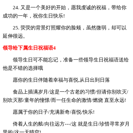
24. 又是一个美好的开始，愿我虔诚的祝福，带给你
成功的一年，祝你生日快乐!
25. 荧荧的背景灯照耀你的脸颊，虽然微弱，却可以
延伸很远。
领导给下属生日祝福语4
领导生日可不能忘记，准备一些领导生日祝福语送给
他是不错的选择哦
愿你的生日伴随着幸福与喜悦,从日出到日落
食品上插满岁月/这是一个古老的习惯/但请你别吹灭/
别吹灭那/童年的憧憬/而一任生命的激情/燃烧 直至永远!
愿属于你的日子/充满新奇/喜悦/快乐!
倚着人生的舷/向往远方---/这 就是生日/珍惜寻常岁月
里的/这一天晴空!