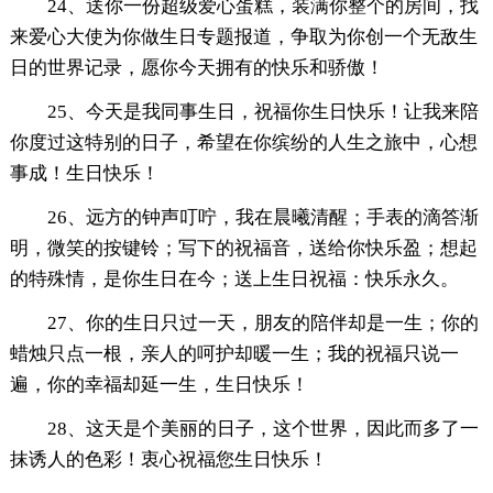
24、送你一份超级爱心蛋糕，装满你整个的房间，找
来爱心大使为你做生日专题报道，争取为你创一个无敌生
日的世界记录，愿你今天拥有的快乐和骄傲！
25、今天是我同事生日，祝福你生日快乐！让我来陪
你度过这特别的日子，希望在你缤纷的人生之旅中，心想
事成！生日快乐！
26、远方的钟声叮咛，我在晨曦清醒；手表的滴答渐
明，微笑的按键铃；写下的祝福音，送给你快乐盈；想起
的特殊情，是你生日在今；送上生日祝福：快乐永久。
27、你的生日只过一天，朋友的陪伴却是一生；你的
蜡烛只点一根，亲人的呵护却暖一生；我的祝福只说一
遍，你的幸福却延一生，生日快乐！
28、这天是个美丽的日子，这个世界，因此而多了一
抹诱人的色彩！衷心祝福您生日快乐！