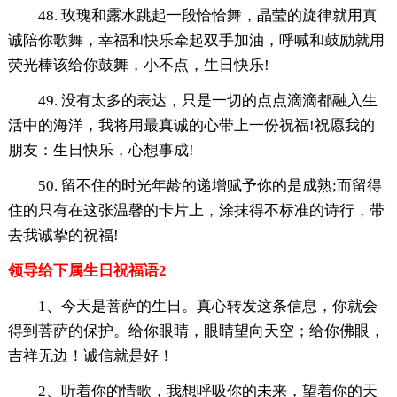
48. 玫瑰和露水跳起一段恰恰舞，晶莹的旋律就用真
诚陪你歌舞，幸福和快乐牵起双手加油，呼喊和鼓励就用
荧光棒该给你鼓舞，小不点，生日快乐!
49. 没有太多的表达，只是一切的点点滴滴都融入生
活中的海洋，我将用最真诚的心带上一份祝福!祝愿我的
朋友：生日快乐，心想事成!
50. 留不住的时光年龄的递增赋予你的是成熟;而留得
住的只有在这张温馨的卡片上，涂抹得不标准的诗行，带
去我诚挚的祝福!
领导给下属生日祝福语2
1、今天是菩萨的生日。真心转发这条信息，你就会
得到菩萨的保护。给你眼睛，眼睛望向天空；给你佛眼，
吉祥无边！诚信就是好！
2、听着你的情歌，我想呼吸你的未来，望着你的天