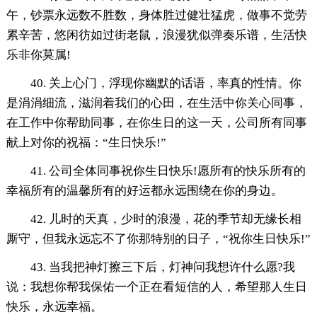
午，钞票永远数不胜数，身体胜过健壮猛虎，做事不觉劳
累辛苦，悠闲彷如过街老鼠，浪漫犹似弹奏乐谱，生活快
乐非你莫属!
40. 关上心门，浮现你幽默的话语，率真的性情。你
是涓涓细流，滋润着我们的心田，在生活中你关心同事，
在工作中你帮助同事，在你生日的这一天，公司所有同事
献上对你的祝福：“生日快乐!”
41. 公司全体同事祝你生日快乐!愿所有的快乐所有的
幸福所有的温馨所有的好运都永远围绕在你的身边。
42. 儿时的天真，少时的浪漫，花的季节却无缘长相
厮守，但我永远忘不了你那特别的日子，“祝你生日快乐!”
43. 当我把神灯擦三下后，灯神问我想许什么愿?我
说：我想你帮我保佑一个正在看短信的人，希望那人生日
快乐，永远幸福。