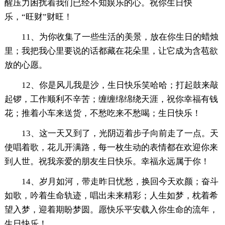
醒压力困扰着我们已经不知娱乐的心。祝你生日快
乐，“旺财”财旺！
11、为你收集了一些生活的美景，放在你生日的蜡烛
里；我把我心里要说的话都藏在花朵里，让它成为含苞欲
放的心愿。
12、你是风儿我是沙，生日快乐笑哈哈；打起鼓来敲
起锣，工作顺利不辛苦；缠缠绵绵绕天涯，祝你幸福有钱
花；推着小车来送货，不愁吃来不愁喝；生日快乐！
13、这一天又到了，光阴迈着步子向前走了一点。天
使唱着歌，花儿开满路，每一枚生动的表情都在欢迎你来
到人世。祝我亲爱的朋友生日快乐。幸福永远属于你！
14、岁月如河，带走昨日忧愁，换回今天欢颜；奋斗
如歌，吟着生命轨迹，唱出未来精彩；人生如梦，枕着希
望入梦，迎着期盼梦圆。愿快乐平安载入你生命的流年，
生日快乐！