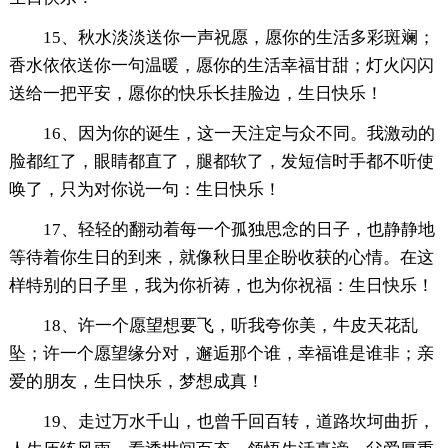
15、秋水淡淡送你一声祝愿，愿你的生活多彩斑斓；
香水依依送你一句温暖，愿你的生活幸福甘甜；灯火闪闪
送给一把平安，愿你的快乐长挂脸边，生日快乐！
16、因为你的诞生，这一天注定与众不同。我激动的
脸都红了，眼睛都直了，腿都软了，发短信时手都不听使
唤了，只为对你说一句：生日快乐！
17、轻轻的翻动着每一个孤独思念的日子，也静静地
等待着你生日的到来，就像秋日里企盼收获的心情。在这
样特别的日子里，我为你祈祷，也为你祝福：生日快乐！
18、许一个愿望想要飞，听我夸你美，牛皮天花乱
坠；许一个愿望缘分对，邂逅那个谁，幸福谁是谁非；亲
爱的朋友，生日快乐，梦想成真！
19、走过万水千山，也曾千回百转，道路坎坷曲折，