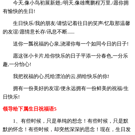
今天,像小鸟初展新翅;/明天,像雄鹰鹏程万里./愿你拥
有愉快的生日!
生日快乐/我的朋友/请惦记着往日的笑声/忆取那温馨
的友谊/愿情意长存/讯息不断......
送你一瓢祝福的心泉,浇灌你每一个如同今日的日子!
愿这张小卡片,给你快乐的日子平添一分春色,一分乐
趣,一分怡心!
我把祝福的心,托给漂泊的云,捎给快乐的你!
拥有一份美好的友谊/便永远拥有一份鲜美的祝福/生
日快乐!
领导给下属生日祝福语5
1、有些时候，只是单纯的想念！有些时候，只是默
默的怀念！有些时候，却突然深深的思念！现在，生日发