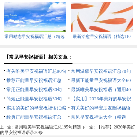
精选
常用励志早安祝福语汇总（精选
最新治愈早安祝福语（精选110
160句）
句）
【常见早安祝福语】相关文章：
有关唯美早安祝福语汇总90句
常用温馨早安祝福语汇总70句
精选
推荐正能量早安祝福语汇总
精选
最新正能量早安祝福语大全60
（精选55句）
常用正能量早安祝福语30句
句
最新唯美早安祝福语（通用40
简短正能量早安祝福语30句
句）
【实用】2026年美好的早安祝
实用的美好的早安祝福语汇编
福语语录35条
有关美好的早安朋友圈祝福语
42条
经典正能量早安祝福语汇总
汇编50句
常见早安祝福语大全（精选
（精选185句）
170句）
常用唯美早安祝福语汇总195句精选
【推荐】2026年美好
上一篇：
下一篇：
的早安祝福语语录30条