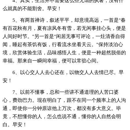
4、其实，生活并不需要这么些无谓的执著，没有什
么就真的不能割舍。早安！
5、有两首禅诗，叙述平平，却意境高远，一首是"春
有百花秋有月，夏有凉风冬有雪，若无闲事挂心头，便是
人间好时节。"另一首是"闲居无事可评论，一炷清香自得
闻，睡起有茶饥有饭，行看流水坐看天云。"保持淡泊心
境，欣赏体验生活，品味感悟人生，便是一种超然脱俗的
幸福。那来自一瞬间幸福，便可以常驻心间。
6、以心交人人去心还在，以物交人人去情已尽。早
安！
7、以前不懂事，总和一些讲不通道理的人苦口婆
心，费劲巴力。现在明白了，跟不在同一个频率上的人沟
通，即使你一分钟原谅他上万次，都没有多大意义。毕
竟，不想懂你的人，怎么也说不通，懂你的人自然会明
白。早安！