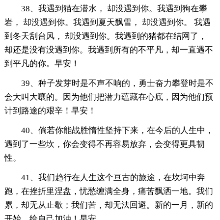
38、我遇到猫在潜水， 却没遇到你。我遇到狗在攀
岩， 却没遇到你。我遇到夏天飘雪， 却没遇到你。 我遇
到冬天刮台风， 却没遇到你。我遇到的猪都在结网了，
却还是没有没遇到你。我遇到所有的不平凡，却一直遇不
到平凡的你。早安！
39、种子发芽时是不声不响的，勇士奋力攀登时是不
会大叫大嚷的。因为他们把潜力蕴藏在心底，因为他们预
计到路途的艰辛！早安！
40、倘若你能战胜惰性坚持下来，在今后的人生中，
遇到了一些坎，你会变得不再容易放弃，会变得更具韧
性。
41、我们趋行在人生这个亘古的旅途，在坎坷中奔
跑，在挫折里涅盘，忧愁缠满全身，痛苦飘洒一地。我们
累，却无从止歇；我们苦，却无法回避。新的一月，新的
开始，给自己加油！早安。