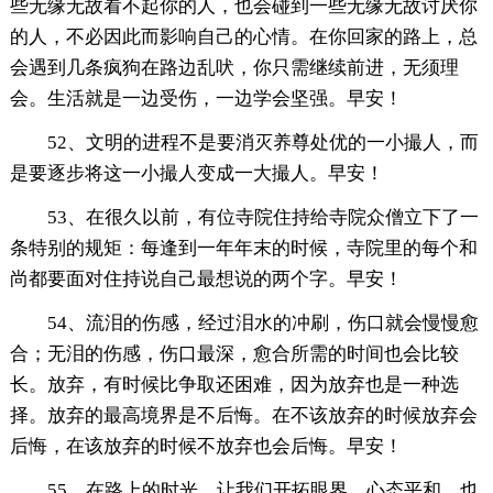
些无缘无故看不起你的人，也会碰到一些无缘无故讨厌你
的人，不必因此而影响自己的心情。在你回家的路上，总
会遇到几条疯狗在路边乱吠，你只需继续前进，无须理
会。生活就是一边受伤，一边学会坚强。早安！
52、文明的进程不是要消灭养尊处优的一小撮人，而
是要逐步将这一小撮人变成一大撮人。早安！
53、在很久以前，有位寺院住持给寺院众僧立下了一
条特别的规矩：每逢到一年年末的时候，寺院里的每个和
尚都要面对住持说自己最想说的两个字。早安！
54、流泪的伤感，经过泪水的冲刷，伤口就会慢慢愈
合；无泪的伤感，伤口最深，愈合所需的时间也会比较
长。放弃，有时候比争取还困难，因为放弃也是一种选
择。放弃的最高境界是不后悔。在不该放弃的时候放弃会
后悔，在该放弃的时候不放弃也会后悔。早安！
55、在路上的时光，让我们开拓眼界，心态平和。也