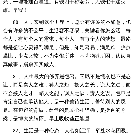
亮，一理能通百理通。有钱四十称老翁，无钱七十逞英
雄。早安！
80、人，来到这个世界上，总会有许多的不如意，也
会有许多的不公平；生活容不容易，关键看你怎么活。每
个人，有每个人的需求，每个人，有每个人的梦想，最终
都是想让心灵得到满足，但是，知足容易，满足难，少点
攀比，少点比较，不为尘俗所迷，不为物欲所困，认认真
真做事，踏踏实实做人。
81、人生最大的修养是包容。它既不是懦弱也不是忍
让，而是察人之难，补人之短，扬人之长，谅人之过，而
不会嫉人之才，鄙人之能，讽人之缺，责人之误。包容是
肯定自己也承认他人，是一种善待生活，善待别人的境
界。在包容的背后，蕴含的是爱心和坚强，是挺直的脊
梁，是博大的胸怀。早上吸收些正能量
82、生活是一种心态，人心如江河，窄处水花四溅。