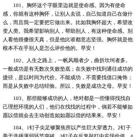
101、胸怀这个字眼里边就是使命感。因为有使命
感，你就有这种胸怀，让别人去说，自己知道自己在做什
么，而且我一定要把它做出来。比如我胸怀超大，希望改
变人类。我希望影响别人，帮助别人，有这种使命感。别
人看他很傻很天真，但是他比谁都意志坚强。胸怀就是他
根本不在乎别人是怎么评价他的。早安！
102、人生之路上，一帆风顺者少，曲折坎坷者多。
一般成功是有无数次失败垫底；在失败中找到通往成功的
捷径，是以时间为代价。不能成功，不需要找借口掩饰；
而是从失败中总结经验。所以，失败是成功之母。早安！
103、那些能够成功的人，绝对都是一些懂得找找自
己理想环境的人们，他们在找找的过程中，倘若不能够如
愿以偿就会去主动创造如如愿以偿的结果来。早安！
104、1钉子尖足够聚焦所以产生巨大穿透力。2钉子
善于选择薄弱环节突破。3钉子在反复敲打中实现价值。4