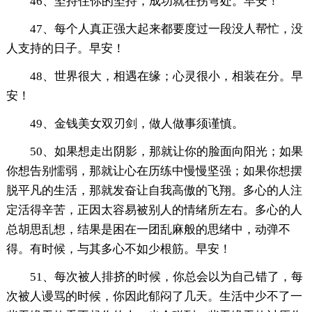
46、坚持住你的坚持，成功就在拐弯处。早安！
47、每个人真正强大起来都要度过一段没人帮忙，没
人支持的日子。早安！
48、世界很大，相遇在缘；心灵很小，相装在分。早
安！
49、金钱美女双刃剑，做人做事须谨慎。
50、如果想走出阴影，那就让你的脸面向阳光；如果
你想告别懦弱，那就让心在历练中慢慢坚强；如果你想摆
脱平凡的生活，那就发奋让自我高傲的飞翔。多心的人注
定活得辛苦，正因太容易被别人的情绪所左右。多心的人
总胡思乱想，结果是困在一团乱麻般的思绪中，动弹不
得。有时候，与其多心不如少根筋。早安！
51、每次被人排挤的时候，你总会以为自己错了，每
次被人谩骂的时候，你因此郁闷了几天。生活中少不了一