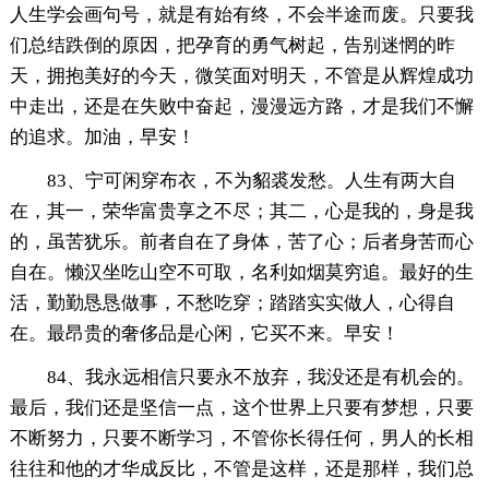
人生学会画句号，就是有始有终，不会半途而废。只要我
们总结跌倒的原因，把孕育的勇气树起，告别迷惘的昨
天，拥抱美好的今天，微笑面对明天，不管是从辉煌成功
中走出，还是在失败中奋起，漫漫远方路，才是我们不懈
的追求。加油，早安！
83、宁可闲穿布衣，不为貂裘发愁。人生有两大自
在，其一，荣华富贵享之不尽；其二，心是我的，身是我
的，虽苦犹乐。前者自在了身体，苦了心；后者身苦而心
自在。懒汉坐吃山空不可取，名利如烟莫穷追。最好的生
活，勤勤恳恳做事，不愁吃穿；踏踏实实做人，心得自
在。最昂贵的奢侈品是心闲，它买不来。早安！
84、我永远相信只要永不放弃，我没还是有机会的。
最后，我们还是坚信一点，这个世界上只要有梦想，只要
不断努力，只要不断学习，不管你长得任何，男人的长相
往往和他的才华成反比，不管是这样，还是那样，我们总