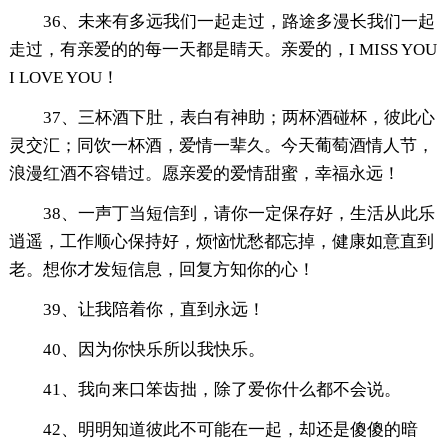
36、未来有多远我们一起走过，路途多漫长我们一起
走过，有亲爱的的每一天都是睛天。亲爱的，I MISS YOU
I LOVE YOU！
37、三杯酒下肚，表白有神助；两杯酒碰杯，彼此心
灵交汇；同饮一杯酒，爱情一辈久。今天葡萄酒情人节，
浪漫红酒不容错过。愿亲爱的爱情甜蜜，幸福永远！
38、一声丁当短信到，请你一定保存好，生活从此乐
逍遥，工作顺心保持好，烦恼忧愁都忘掉，健康如意直到
老。想你才发短信息，回复方知你的心！
39、让我陪着你，直到永远！
40、因为你快乐所以我快乐。
41、我向来口笨齿拙，除了爱你什么都不会说。
42、明明知道彼此不可能在一起，却还是傻傻的暗