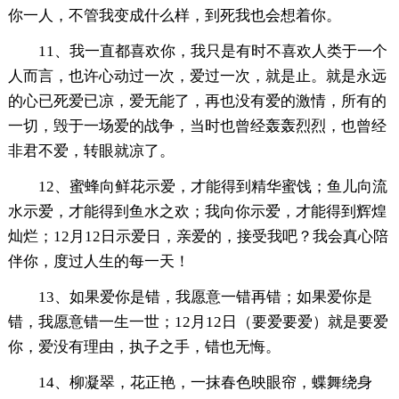
你一人，不管我变成什么样，到死我也会想着你。
11、我一直都喜欢你，我只是有时不喜欢人类于一个
人而言，也许心动过一次，爱过一次，就是止。就是永远
的心已死爱已凉，爱无能了，再也没有爱的激情，所有的
一切，毁于一场爱的战争，当时也曾经轰轰烈烈，也曾经
非君不爱，转眼就凉了。
12、蜜蜂向鲜花示爱，才能得到精华蜜饯；鱼儿向流
水示爱，才能得到鱼水之欢；我向你示爱，才能得到辉煌
灿烂；12月12日示爱日，亲爱的，接受我吧？我会真心陪
伴你，度过人生的每一天！
13、如果爱你是错，我愿意一错再错；如果爱你是
错，我愿意错一生一世；12月12日（要爱要爱）就是要爱
你，爱没有理由，执子之手，错也无悔。
14、柳凝翠，花正艳，一抹春色映眼帘，蝶舞绕身