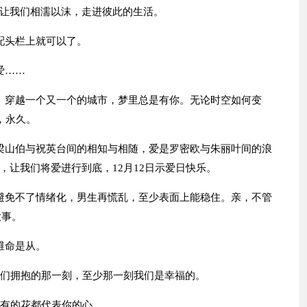
让我们相濡以沫，走进彼此的生活。
配头栏上就可以了。
爱……
。穿越一个又一个的城市，梦里总是有你。无论时空如何变
，永久。
梁山伯与祝英台间的相知与相随，爱是罗密欧与朱丽叶间的浪
让我们将爱进行到底，12月12日示爱日快乐。
避免不了情绪化，男生再慌乱，至少表面上能稳住。亲，不管
大事。
维命是从。
我们拥抱的那一刻，至少那一刻我们是幸福的。
所有的花都代表你的心。