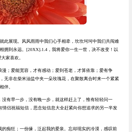
就此展现。风风雨雨中我们心手相牵，坎坎坷坷中我们共闯难
到永远。[20XX].1.4，我将爱你一生一世，决不改变！以
望大家喜欢。
浪漫；爱能宽容，才有感动；爱到苍老，才算依靠；爱有争
，无非在柴米油盐中夹一朵玫瑰花，在聚散离合时来一个紧紧
相伴。
，没有早一步，没有晚一步，就这样赶上了，惟有轻轻问一
外有情侣祝福短信，思念短信息大全赶紧向你想追求的另一半发
我的痴狂；一份缘，泛起我的爱泉。忘却现实的冷漠，感叹前