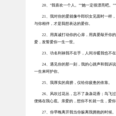
20、"我喜欢一个人。""她一定很漂亮吧。"
21、我对你的爱就像牛郎织女见面时一样
与你相伴，才是我想表达的爱你。
22、用真诚打动你的心扉，用真爱敲开你
爱，发誓爱你一生一世。
23、功名利禄我不在乎，人间冷暖我也不
24、遇见你的那一刻，我的心跳声和我诉
一生来呵护你。
25、我厚实的肩膀，仅给你疲惫的依靠。
26、风吹过花丛，忘不了袅袅花香；鸟飞
便烙在我心底。亲爱的，想你不长就一生，爱你
27、你早晚离开我当你躲离我拥抱的时候。