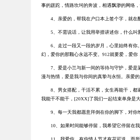
事的蹉跎，情路坎坷的奔波，相遇飘渺的网络，
4、亲爱的，帮我在户口本上签个字，就在
5、不需说话，让我用举措讲述你，什么叫
6、走过一段又一段的岁月，心里始终有你
幻，爱你的那颗心永远不变。912就要爱，爱你
7、爱是小兰与新一间的等待与守护，爱是
漫与热情，爱是我与你间的真挚与永恒。亲爱的，
8、男女搭配，干活不累，女生再能干，都
我能干不能干，[20XX]了我们一起结束单身是
9、每一天我都愿意拜倒在你的脚下，对你
10、如果时间能够停留，我希望它停留在
11、我爱你，有你情人节才有花可送，而