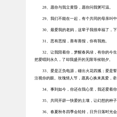
28、愿你与我立黄昏，愿你问我粥可温。
29、我们不能在一起，有个共同的母亲叫
30、最爱我的老妈，这辈子我很幸福了，
31、恶有恶报，善有善报，你有我抱。
32、让我陪着你，梦醒春风绿，有你的今
把爱唱到永久，了却我盛开的无限等候朝夕。
33、爱是正负电源，碰出火花四溅；爱是
注视你的眼。玫瑰情人节，愿真心换来真爱，牵
34、事到如今，你还在我心里，我还爱着
35、共同开辟一快爱的土壤，让幻想的种
36、春夏秋冬四季会轮转，日升日落时光