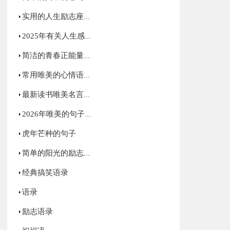
实用的人生励志座右铭49句
2025年有关人生感悟格言35条
简洁的青春正能量语录集合65句
常用唯美的心情语录合集89句
最新读书唯美名言语录30句
2026年唯美的句子汇编60条
虎年芒种的句子
简单的阳光的励志语录集锦68条
经典搞笑语录
语录
励志语录