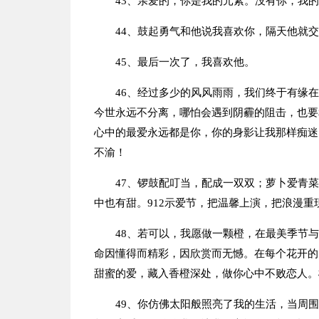
43、亲爱的，你是我的元素。没有你，我
44、鼓起勇气和他说我喜欢你，隔天他就
45、最后一次了，我喜欢他。
46、经过多少的风风雨雨，我们终于有缘
今世永远不分离，哪怕会遇到阴霾的阻击，也要
心中的最爱永远都是你，你的身影让我那样痴迷
不渝！
47、锣鼓配叮当，配成一双双；萝卜爱青
中也有甜。912示爱节，把温馨上演，把浪漫重
48、若可以，我愿做一颗橙，在最美季节
命因懂得而精彩，因欣赏而无憾。在每个花开的
甜蜜的爱，藏入香橙深处，做你心中不败恋人。
49、你仿佛太阳般照亮了我的生活，当周