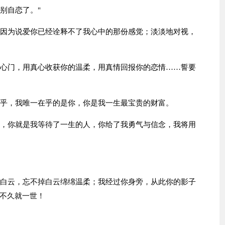
"别自恋了。"
，因为说爱你已经诠释不了我心中的那份感觉；淡淡地对视，
的心门，用真心收获你的温柔，用真情回报你的恋情……誓要
在乎，我唯一在乎的是你，你是我一生最宝贵的财富。
说，你就是我等待了一生的人，你给了我勇气与信念，我将用
过白云，忘不掉白云绵绵温柔；我经过你身旁，从此你的影子
不久就一世！