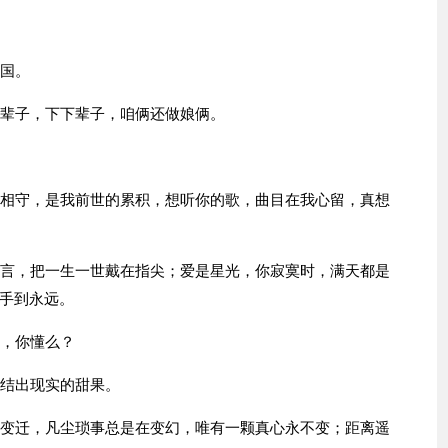
中国。
下辈子，下下辈子，咱俩还做娘俩。
生相守，是我前世的累积，想听你的歌，曲目在我心留，真想
誓言，把一生一世戴在指尖；爱是星光，你寂寞时，满天都是
手到永远。
你，你懂么？
子结出现实的甜果。
会变迁，凡尘琐事总是在变幻，唯有一颗真心永不变；距离遥