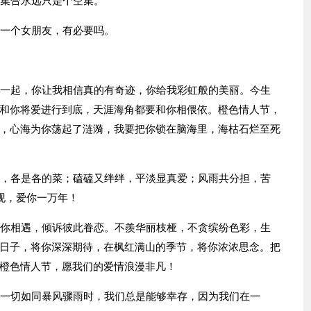
的集合永远只是个空集。
交一个女朋友，有必要吗。
在一起，你让我相信真的有奇迹，你给我彩虹般的美丽。今生
和你将爱进行到底，天涯海角都要和你相偎依。橙色情人节，
，心海为你荡起了涟漪，我要把你锁在脑海里，海枯石烂至死
菜，各是各的菜；磕磕又绊绊，平淡显真爱；风雨共分担，苦
现，爱你一万年！
与你相遇，倾诉彼此眷恋。不羨华丽枝桠，不贪缤纷色彩，生
日子，将你深深期待，在枫红满山的季节，将你浓浓思念。把
橙色情人节，愿我们的爱情浪漫非凡！
围一切如同暴风骤雨时，我们总是能够幸存，因为我们在一