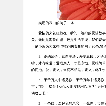
实用的表白的句子96条
爱情的火花碰撞在一瞬间，缠绵的爱情故事
关。无论是海誓山盟，还是生活平淡，我们都会相拥
下是小编为大家整理推荐的表白的句子96条,希
1、爱的灿烂，始自平淡；爱要真诚，才会
吵，才有味道；爱成亲人，才是永恒。爱很简单
的拥抱。爱，要么，当初不相见，要么，此生永
2、于千万人中遇见你，于千万年中遇见你
声："喂~！猪头！做我女朋友吧可以吗？" 另
动攻击吧！
3、一条线，牵起我的思恋；一张网，套住