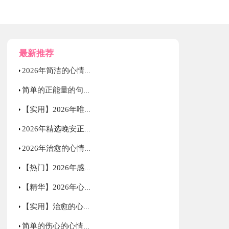
最新推荐
2026年简洁的心情不好语录锦集54句
简单的正能量的句子集合69条
【实用】2026年唯美的心情语录汇编85句
2026年精选晚安正能量句子49句
2026年治愈的心情语录锦集78条
【热门】2026年感人的情感语录集合36句
【精华】2026年心情语录集锦57句
【实用】治愈的心情语录集合69句
简单的伤心的心情语录锦集85句