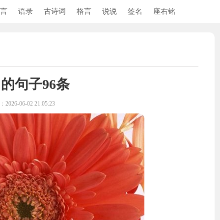
言
语录
古诗词
格言
说说
签名
座右铭
的句子96条
026-06-02 21:05:23