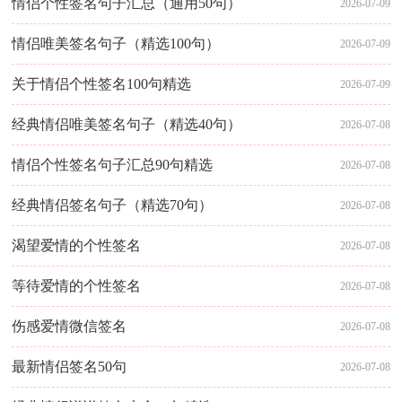
情侣个性签名句子汇总（通用50句）
2026-07-09
情侣唯美签名句子（精选100句）
2026-07-09
关于情侣个性签名100句精选
2026-07-09
经典情侣唯美签名句子（精选40句）
2026-07-08
情侣个性签名句子汇总90句精选
2026-07-08
经典情侣签名句子（精选70句）
2026-07-08
渴望爱情的个性签名
2026-07-08
等待爱情的个性签名
2026-07-08
伤感爱情微信签名
2026-07-08
最新情侣签名50句
2026-07-08