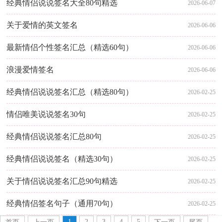
经典情侣说说签名大全80句精选
2026-06-07
关于爱情的英文签名
2026-06-06
最新情侣个性签名汇总（精选60句）
2026-06-06
浪漫爱情签名
2026-06-06
经典情侣说说签名汇总（精选80句）
2026-02-25
情侣唯美说说签名30句
2026-02-25
经典情侣说说签名汇总80句
2026-02-25
经典情侣说说签名（精选30句）
2026-02-25
关于情侣说说签名汇总90句精选
2026-02-25
经典情侣签名句子（通用70句）
2026-02-25
1
2
3
4
5