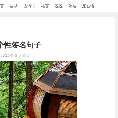
言
语录
古诗词
格言
说说
签名
座右铭
个性签名句子
026-07-08 14:39:19