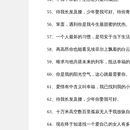
55、待我长发及腰，少年娶我可好。待你
56、笨蛋，遇到你是我今生最甜蜜的忧伤。
57、一个人最坏的习惯，是苟安于当下生
58、再高昂你也能看见埃菲尔上飘着的白
59、唯求与他共搭未来的列车，抵达幸福
60、你是我的阳光空气，这心跳最需要你。
61、爱情有中含义叫幸福，我已找到我的
62、待我长发及腰，少年你娶我可好。
63、十万米高空数百里孤寂无人予我放纵
64、现在终于知道找一个爱自己的女人有