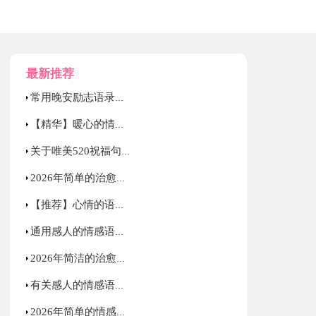
最新推荐
常用晚安励志语录摘录63条
【精华】暖心的情感语录摘录48句
关于唯美520祝福句子60句精选
2026年简单的治愈的心情语录88条
【推荐】心情的语录集合98条
通用感人的情感语录集锦35句
2026年简洁的治愈的心情语录锦集75条
有关感人的情感语录大汇总95句
2026年简单的情感语录汇编54句