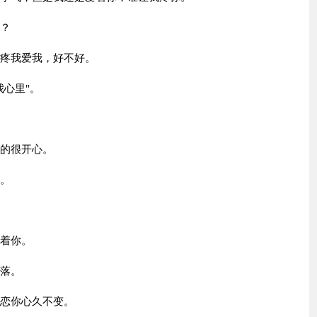
吗？
我疼我爱我，好不好。
我心里"。
笑的很开心。
听。
想着你。
堕落。
倦恋你心久不变。