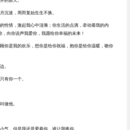
不开的那天。
岁月沉迷，周而复始生生不换。
柔的性情，激起我心中涟漪；你生活的点滴，牵动着我的内
爱你，向你说声我爱你，我愿给你幸福的未来！
照顾你是我的欢乐，想你是给你祝福，抱你是给你温暖，吻你
身边。
却只有你一个。
人叫做他。
你小气，但是我还是爱着你，谁让我疼你。