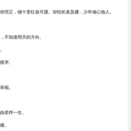
青丝绾正，铺十里红妆可愿。却怕长发及腰，少年倾心他人。
活，不知道明天的方向。
云。
的彼岸。
小幸福。
自由牵绊一生。
多难。