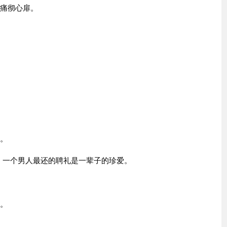
到痛彻心扉。
缠。
贞。一个男人最还的聘礼是一辈子的珍爱。
了。