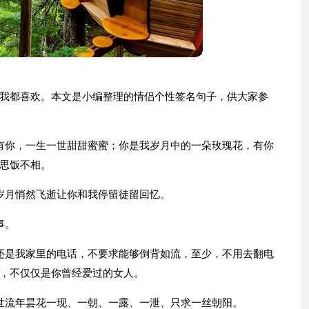
我都喜欢。本文是小编整理的情侣个性签名句子，供大家参
有你，一生一世甜甜蜜蜜；你是我岁月中的一朵玫瑰花，有你
思饭不相。
岁月悄然飞逝让你和我停留徒留回忆。
事。
还是我家里的电话，不要求能够倒背如流，至少，不用去翻电
，不仅仅是你曾经爱过的女人。
世流年昙花一现、一朝、一露、一泄、只求一丝朝阳。