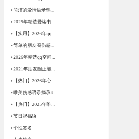
简洁的爱情语录锦集76句
2025年精选爱读书的名言汇总59条
【实用】2026年qq空间爱情句子集合58句
简单的朋友圈伤感句子锦集48条
2026年精选qq空间正能量的句子30条
2021年朋友圈正能量句子集合96句
【热门】2026年心情语录汇总60句
唯美伤感语录摘录43条
【热门】2025年唯美哲理句子摘录30条
节日祝福语
个性签名