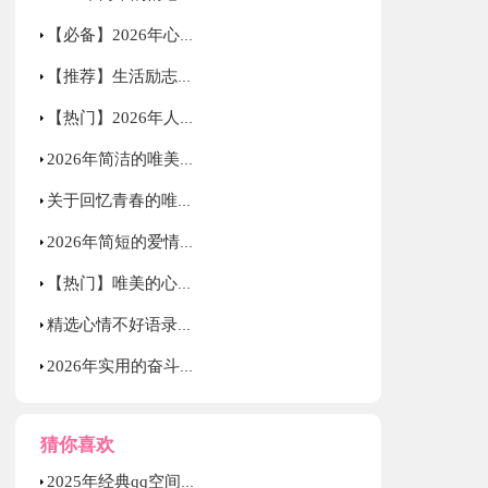
【必备】2026年心情语录微博40句
【推荐】生活励志语录33句
【热门】2026年人生情感语录集合70条
2026年简洁的唯美的心情语录摘录50句
关于回忆青春的唯美句子
2026年简短的爱情的唯美句子集锦49条
【热门】唯美的心情语录集合68条
精选心情不好语录大集合80条
2026年实用的奋斗正能量句子58句
猜你喜欢
2025年经典qq空间正能量的句子合集78条