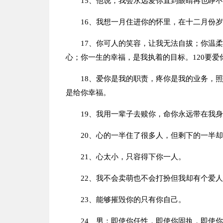
15、他说；我会永远爱你直到眼睛再也睁
16、我想一月住进你的怀里，在十二月份
17、你可人的笑容，让我无法自拔；你温
心；你一生的幸福，是我执着的目标。120要
18、爱你是我的职责，疼你是我的业务，
是给你幸福。
19、我用一辈子去赎你，命你永远带在我
20、心的一半住了很多人，但剩下的一半
21、心太小，只容得下你一人。
22、我不会卖萌也不会打扮但我却有个爱
23、能够摧毁你的只有你自己。
24、男：即使你任性，即使你固执，即使