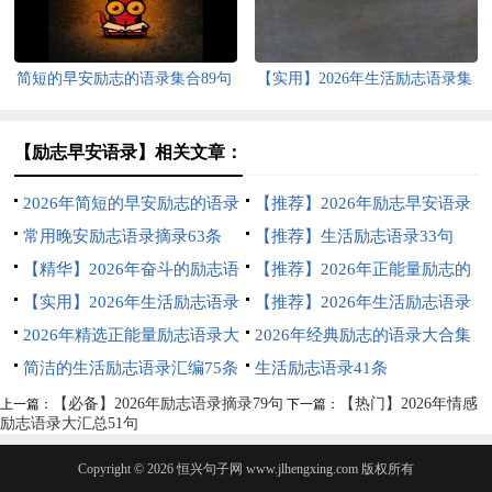
简短的早安励志的语录集合89句
【实用】2026年生活励志语录集
锦33条
【励志早安语录】相关文章：
2026年简短的早安励志的语录
【推荐】2026年励志早安语录
汇总78句
常用晚安励志语录摘录63条
汇编78句
【推荐】生活励志语录33句
【精华】2026年奋斗的励志语
【推荐】2026年正能量励志的
录集合38句
【实用】2026年生活励志语录
语录汇总56条
【推荐】2026年生活励志语录
集锦83句
2026年精选正能量励志语录大
大合集85条
2026年经典励志的语录大合集
集合69条
简洁的生活励志语录汇编75条
88句
生活励志语录41条
【必备】2026年励志语录摘录79句
【热门】2026年情感
上一篇：
下一篇：
励志语录大汇总51句
Copyright © 2026
恒兴句子网
www.jlhengxing.com 版权所有