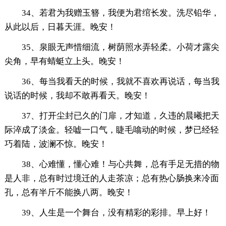
34、若君为我赠玉簪，我便为君绾长发。洗尽铅华，
从此以后，日暮天涯。晚安！
35、泉眼无声惜细流，树荫照水弄轻柔。小荷才露尖
尖角，早有蜻蜓立上头。晚安！
36、每当我看天的时候，我就不喜欢再说话，每当我
说话的时候，我却不敢再看天。晚安！
37、打开尘封已久的门扉，才知道，久违的晨曦把天
际淬成了淡金。轻嘘一口气，睫毛噏动的时候，梦已经轻
巧着陆，波澜不惊。晚安！
38、心难懂，懂心难！与心共舞，总有手足无措的物
是人非，总有时过境迁的人走茶凉；总有热心肠换来冷面
孔，总有半斤不能换八两。晚安！
39、人生是一个舞台，没有精彩的彩排。早上好！