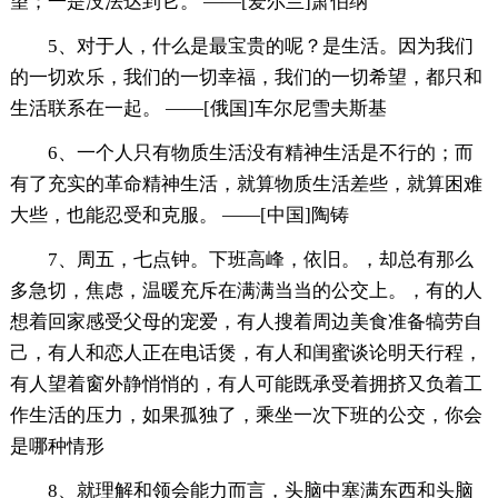
望；一是没法达到它。 ——[爱尔兰]萧伯纳
5、对于人，什么是最宝贵的呢？是生活。因为我们
的一切欢乐，我们的一切幸福，我们的一切希望，都只和
生活联系在一起。 ——[俄国]车尔尼雪夫斯基
6、一个人只有物质生活没有精神生活是不行的；而
有了充实的革命精神生活，就算物质生活差些，就算困难
大些，也能忍受和克服。 ——[中国]陶铸
7、周五，七点钟。下班高峰，依旧。，却总有那么
多急切，焦虑，温暖充斥在满满当当的公交上。，有的人
想着回家感受父母的宠爱，有人搜着周边美食准备犒劳自
己，有人和恋人正在电话煲，有人和闺蜜谈论明天行程，
有人望着窗外静悄悄的，有人可能既承受着拥挤又负着工
作生活的压力，如果孤独了，乘坐一次下班的公交，你会
是哪种情形
8、就理解和领会能力而言，头脑中塞满东西和头脑