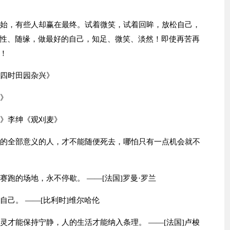
开始，有些人却赢在最终。试着微笑，试着回眸，放松自己，
性、随缘，做最好的自己，知足、微笑、淡然！即使再苦再
！
《四时田园杂兴》
居》
首》李绅《观刈麦》
活的全部意义的人，才不能随便死去，哪怕只有一点机会就不
赛跑的场地，永不停歇。 ——[法国]罗曼·罗兰
自己。 ——[比利时]维尔哈伦
灵才能保持宁静，人的生活才能纳入条理。 ——[法国]卢梭