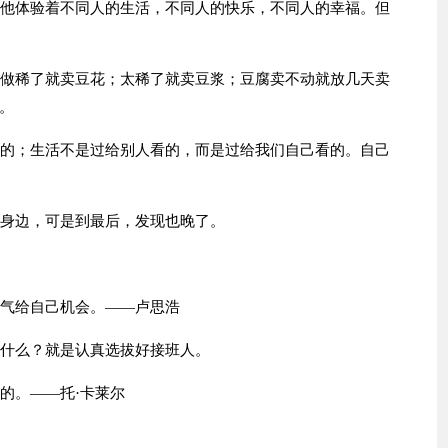
，他体验着不同人的生活，不同人的快乐，不同人的幸福。但
；做稀了就卖豆花；太稀了就卖豆浆；豆腐卖不动就放几天卖
。
看的；生活不是过给别人看的，而是过给我们自己看的。自己
你身边，可是到最后，发现也晚了。
勇气给自己机会。——卢思浩
是什么？就是认真选拔好接班人。
的。——托·卡莱尔