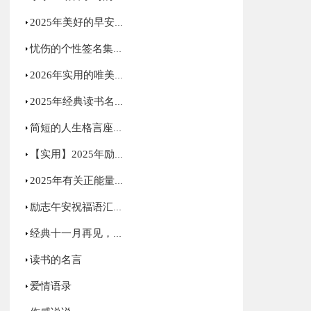
2025年美好的早安祝福语短信大合集52句
忧伤的个性签名集合50句
2026年实用的唯美经典的句子摘录89条
2025年经典读书名言合集50条
简短的人生格言座右铭汇编50条
【实用】2025年励志句子汇编88句
2025年有关正能量励志语录摘录57条
励志午安祝福语汇总（精选60句）
经典十一月再见，十二月你好唯美句子大全70句
读书的名言
爱情语录