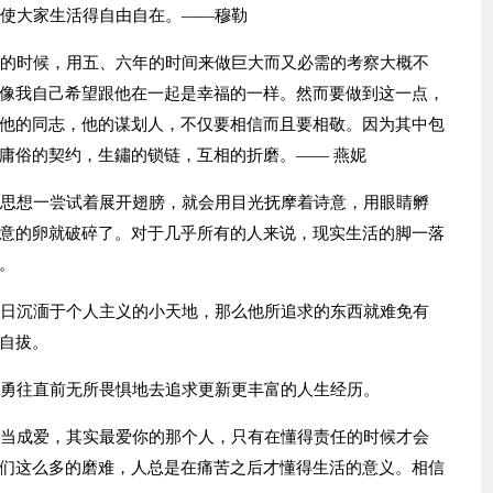
能使大家生活得自由自在。——穆勒
老的时候，用五、六年的时间来做巨大而又必需的考察大概不
像我自己希望跟他在一起是幸福的一样。然而要做到这一点，
他的同志，他的谋划人，不仅要相信而且要相敬。因为其中包
庸俗的契约，生鏽的锁链，互相的折磨。—— 燕妮
的思想一尝试着展开翅膀，就会用目光抚摩着诗意，用眼睛孵
意的卵就破碎了。对于几乎所有的人来说，现实生活的脚一落
。
整日沉湎于个人主义的小天地，那么他所追求的东西就难免有
自拔。
，勇往直前无所畏惧地去追求更新更丰富的人生经历。
望当成爱，其实最爱你的那个人，只有在懂得责任的时候才会
们这么多的磨难，人总是在痛苦之后才懂得生活的意义。相信