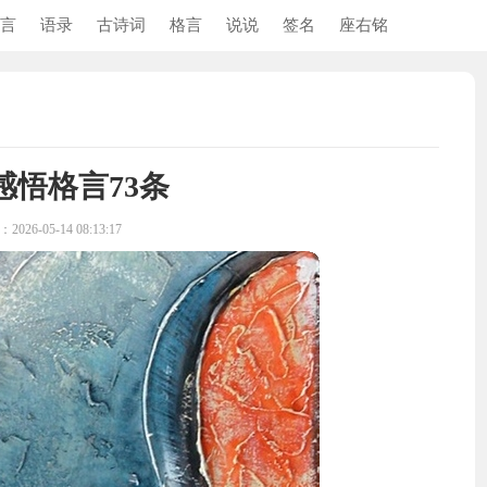
言
语录
古诗词
格言
说说
签名
座右铭
感悟格言73条
026-05-14 08:13:17