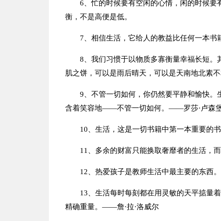
6、忙的时候要有空闲的心情，闲的时候要
衡，不是高便是低。
7、相信生活，它给人的教益比任何一本书
8、我们习惯于以物质多寡衡量幸福长短。
肌之饼，可以是雨后晴天，可以是天南地北素不
9、不管一切如何，你仍然要平静和愉快。
含着笑容地——不管一切如何。——罗莎·卢森
10、生活，这是一切书籍中第一本重要的书
11、多余的财富只能换取奢靡者的生活，
12、热爱孩子是教师生活中最主要的东西。
13、生活每时每刻都在用灵敏的天平掂量
精确重量。——詹·拉·洛威尔