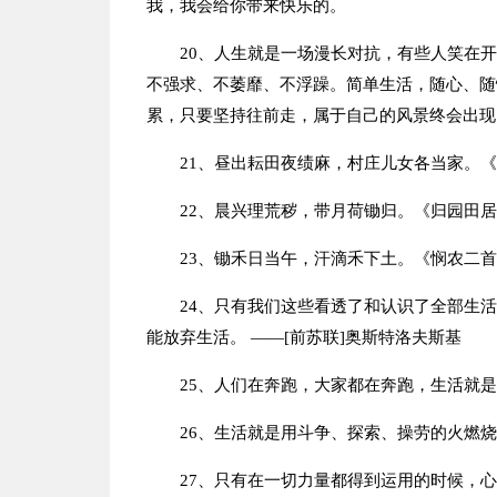
我，我会给你带来快乐的。
20、人生就是一场漫长对抗，有些人笑在
不强求、不萎靡、不浮躁。简单生活，随心、随
累，只要坚持往前走，属于自己的风景终会出现
21、昼出耘田夜绩麻，村庄儿女各当家。
22、晨兴理荒秽，带月荷锄归。《归园田
23、锄禾日当午，汗滴禾下土。《悯农二
24、只有我们这些看透了和认识了全部生
能放弃生活。 ——[前苏联]奥斯特洛夫斯基
25、人们在奔跑，大家都在奔跑，生活就是
26、生活就是用斗争、探索、操劳的火燃烧
27、只有在一切力量都得到运用的时候，心