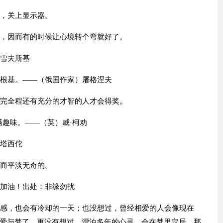
时，关上显示器。
兴，因而有的时候让心境转个弯就好了。
尼雪夫斯基
的根基。——（俄国作家）屠格涅夫
走完全程还有充分的才智的人才会得奖。
满趣味。——（英）威·柯劝
—塔西佗
虚而平淡无奇的。
的加油！出处：非缘勿扰
情感，也会有冷却的一天；也没想过，曾经相爱的人会像现在
爱与梦了。更没有想过，漂泊多年的心灵，会在梦里定居。那