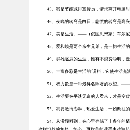
45、我是节能减排宣传员，请您离开电脑
46、夜晚的转弯是白日，悲愤的转弯是高
47、美是生活。——（俄国思想家）车尔
48、爱和饿是两个亲生兄弟，是一切生活
49、群雄逐鹿的生涯，惟有不浪费聪明，
50、丰富多彩是生活的`调料，它使生活充
51、权力欲是一种最臭名照著的欲望。—
52、生活要在平淡无奇的人看来，才是空
53、我要激情澎湃，热爱生活，一如既往
54、从没预料到，在心里存储了十多年的
这样坦然的相处。如今，再甜美的话语也难激起