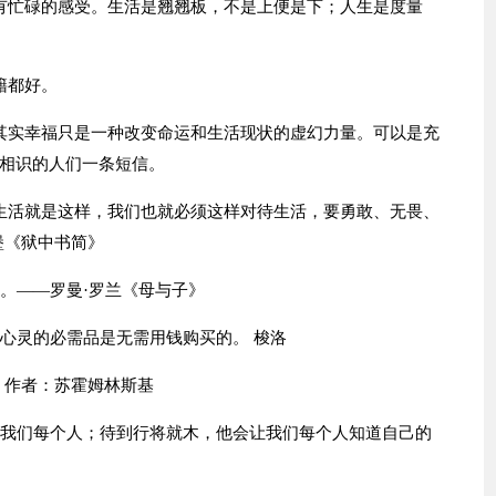
有忙碌的感受。生活是翘翘板，不是上便是下；人生是度量
籍都好。
其实幸福只是一种改变命运和生活现状的虚幻力量。可以是充
相识的人们一条短信。
生活就是这样，我们也就必须这样对待生活，要勇敢、无畏、
堡《狱中书简》
。——罗曼·罗兰《母与子》
而心灵的必需品是无需用钱购买的。 梭洛
 作者：苏霍姆林斯基
着我们每个人；待到行将就木，他会让我们每个人知道自己的