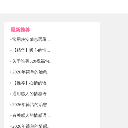
最新推荐
常用晚安励志语录摘录63条
【精华】暖心的情感语录摘录48句
关于唯美520祝福句子60句精选
2026年简单的治愈的心情语录88条
【推荐】心情的语录集合98条
通用感人的情感语录集锦35句
2026年简洁的治愈的心情语录锦集75条
有关感人的情感语录大汇总95句
2026年简单的情感语录汇编54句